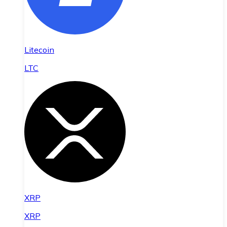
Litecoin
LTC
XRP
XRP