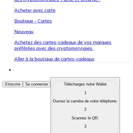
Acheter avec carte
Boutique - Cartes
Nouveau
Achetez des cartes-cadeaux de vos marques
préférées avec des cryptomonnaies.
Aller à la boutique de cartes-cadeaux
Acheter des Cryptomonnaies
S'inscrire
Se connecter
Téléchargez notre Wallet
1
Achetez les cryptomonnaies qui vous intéressent rapid
Ouvrez la caméra de votre téléphone.
Vendre des Cryptomonnaies
2
Convertissez vos cryptomonnaies en monnaie fiduciair
Scannez le QR.
3
Échanger (Swap)