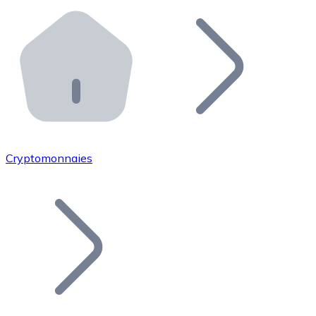
Effectuez des opérations de plus grande envergure. O
Distributeurs automatiques Bitnovo
Intégrez un ATM Bitnovo dans votre entreprise et per
API Bitnovo
Intégrez notre API dans votre écosystème.
Devenir Distributeur
Rejoignez notre réseau de distributeurs et commercialis
Cryptomonnaies
Lister un Token
Ajoutez le token de votre projet à notre service d'acha