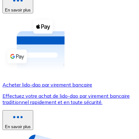
En savoir plus
Voir toutes
Coupons crypto
Achetez des cryptomonnaies en espèces et d'autres m
Acheter avec espèces
Virement SEPA
Ajoutez des fonds à votre compte Bitnovo ou effectuez 
Acheter avec virement bancaire
Acheter lido-dao par virement bancaire
Carte de crédit / débit
Effectuez votre achat de lido-dao par virement bancaire
Utilisez les cartes Visa et Mastercard pour acheter des
traditionnel rapidement et en toute sécurité.
Acheter avec carte
Boutique - Cartes
En savoir plus
Nouveau