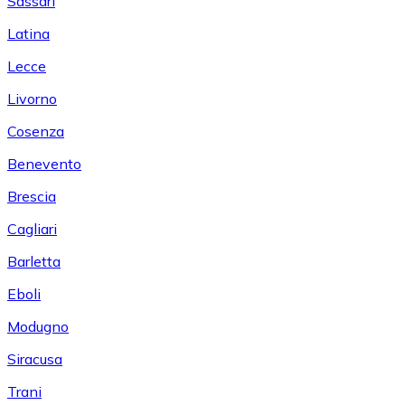
Sassari
Latina
Lecce
Livorno
Cosenza
Benevento
Brescia
Cagliari
Barletta
Eboli
Modugno
Siracusa
Trani