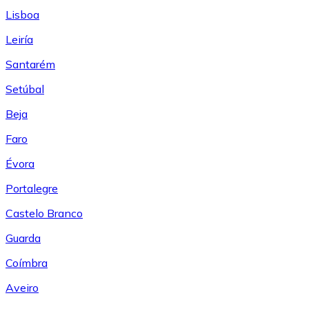
Lisboa
Leiría
Santarém
Setúbal
Beja
Faro
Évora
Portalegre
Castelo Branco
Guarda
Coímbra
Aveiro