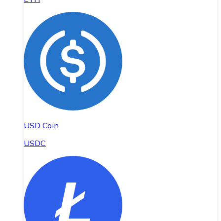
USD Coin
USDC