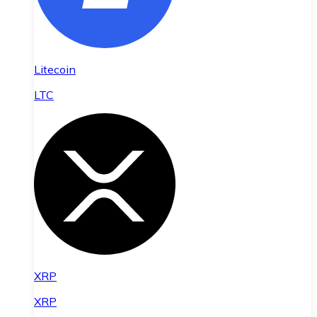
Litecoin
LTC
XRP
XRP