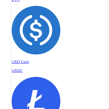
USD Coin
USDC