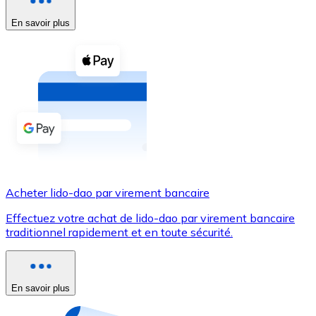
En savoir plus
Voir toutes
Coupons crypto
Achetez des cryptomonnaies en espèces et d'autres m
Acheter avec espèces
Virement SEPA
Ajoutez des fonds à votre compte Bitnovo ou effectuez 
Acheter avec virement bancaire
Acheter lido-dao par virement bancaire
Carte de crédit / débit
Effectuez votre achat de lido-dao par virement bancaire
Utilisez les cartes Visa et Mastercard pour acheter des
traditionnel rapidement et en toute sécurité.
Acheter avec carte
Boutique - Cartes
En savoir plus
Nouveau