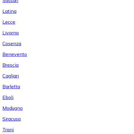
Sassari
Latina
Lecce
Livorno
Cosenza
Benevento
Brescia
Cagliari
Barletta
Eboli
Modugno
Siracusa
Trani