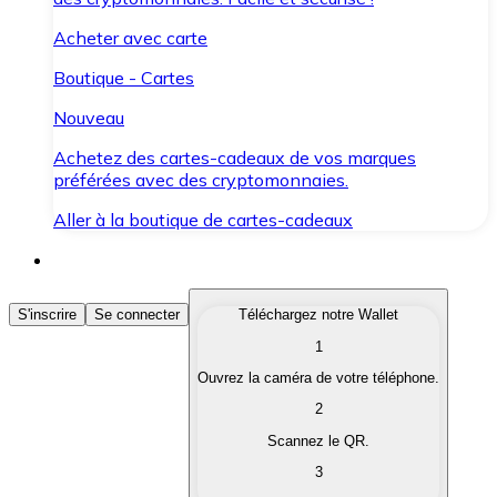
Acheter avec carte
Boutique - Cartes
Nouveau
Achetez des cartes-cadeaux de vos marques
préférées avec des cryptomonnaies.
Aller à la boutique de cartes-cadeaux
Acheter des Cryptomonnaies
S'inscrire
Se connecter
Téléchargez notre Wallet
1
Achetez les cryptomonnaies qui vous intéressent rapid
Ouvrez la caméra de votre téléphone.
Vendre des Cryptomonnaies
2
Convertissez vos cryptomonnaies en monnaie fiduciair
Scannez le QR.
3
Échanger (Swap)