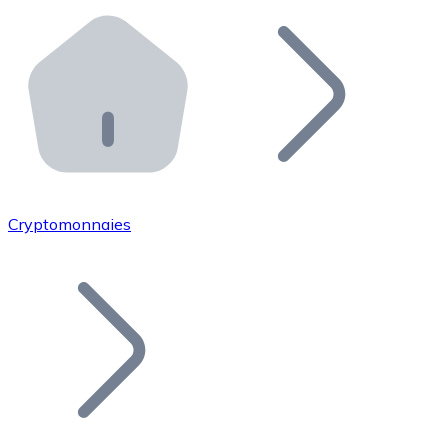
Effectuez des opérations de plus grande envergure. O
Distributeurs automatiques Bitnovo
Intégrez un ATM Bitnovo dans votre entreprise et per
API Bitnovo
Intégrez notre API dans votre écosystème.
Devenir Distributeur
Rejoignez notre réseau de distributeurs et commercialis
Cryptomonnaies
Lister un Token
Ajoutez le token de votre projet à notre service d'acha