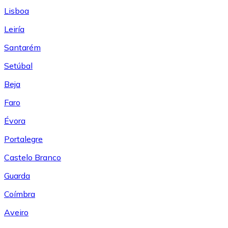
Lisboa
Leiría
Santarém
Setúbal
Beja
Faro
Évora
Portalegre
Castelo Branco
Guarda
Coímbra
Aveiro