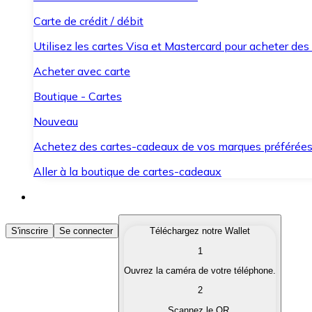
Carte de crédit / débit
Utilisez les cartes Visa et Mastercard pour acheter des
Acheter avec carte
Boutique - Cartes
Nouveau
Achetez des cartes-cadeaux de vos marques préférée
Aller à la boutique de cartes-cadeaux
Acheter des Cryptomonnaies
S'inscrire
Se connecter
Téléchargez notre Wallet
1
Achetez les cryptomonnaies qui vous intéressent rapid
Ouvrez la caméra de votre téléphone.
Vendre des Cryptomonnaies
2
Convertissez vos cryptomonnaies en monnaie fiduciair
Scannez le QR.