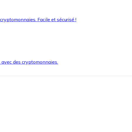
 cryptomonnaies. Facile et sécurisé !
s avec des cryptomonnaies.
ement et en toute sécurité.
e lorsque vous en avez besoin.