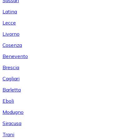
Sassari
Latina
Lecce
Livorno
Cosenza
Benevento
Brescia
Cagliari
Barletta
Eboli
Modugno
Siracusa
Trani