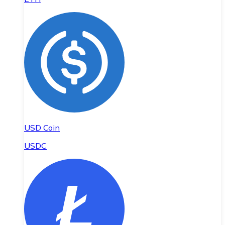
USD Coin
USDC