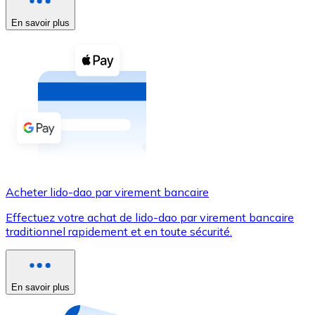
En savoir plus
Voir toutes
Coupons crypto
Achetez des cryptomonnaies en espèces et d'autres m
Acheter avec espèces
Virement SEPA
Ajoutez des fonds à votre compte Bitnovo ou effectuez 
Acheter avec virement bancaire
Acheter lido-dao par virement bancaire
Carte de crédit / débit
Effectuez votre achat de lido-dao par virement bancaire
Utilisez les cartes Visa et Mastercard pour acheter des
traditionnel rapidement et en toute sécurité.
Acheter avec carte
Boutique - Cartes
En savoir plus
Nouveau