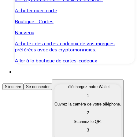
Acheter avec carte
Boutique - Cartes
Nouveau
Achetez des cartes-cadeaux de vos marques
préférées avec des cryptomonnaies.
Aller à la boutique de cartes-cadeaux
Acheter des Cryptomonnaies
S'inscrire
Se connecter
Téléchargez notre Wallet
1
Achetez les cryptomonnaies qui vous intéressent rapid
Ouvrez la caméra de votre téléphone.
Vendre des Cryptomonnaies
2
Convertissez vos cryptomonnaies en monnaie fiduciair
Scannez le QR.
3
Échanger (Swap)