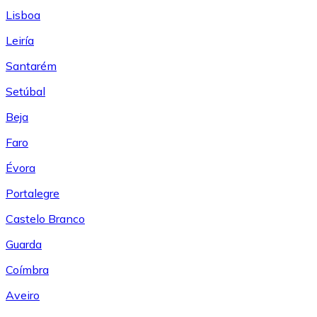
Lisboa
Leiría
Santarém
Setúbal
Beja
Faro
Évora
Portalegre
Castelo Branco
Guarda
Coímbra
Aveiro