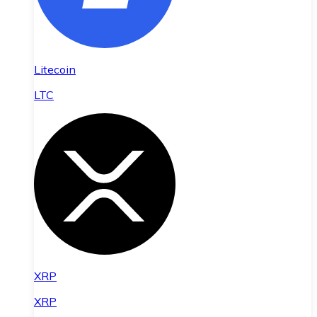
Litecoin
LTC
XRP
XRP