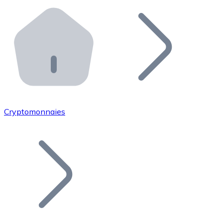
Effectuez des opérations de plus grande envergure. O
Distributeurs automatiques Bitnovo
Intégrez un ATM Bitnovo dans votre entreprise et per
API Bitnovo
Intégrez notre API dans votre écosystème.
Devenir Distributeur
Rejoignez notre réseau de distributeurs et commercialis
Cryptomonnaies
Lister un Token
Ajoutez le token de votre projet à notre service d'acha