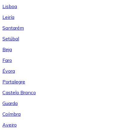
Lisboa
Leiría
Santarém
Setúbal
Beja
Faro
Évora
Portalegre
Castelo Branco
Guarda
Coímbra
Aveiro