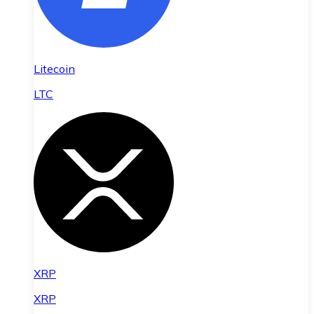
Litecoin
LTC
XRP
XRP