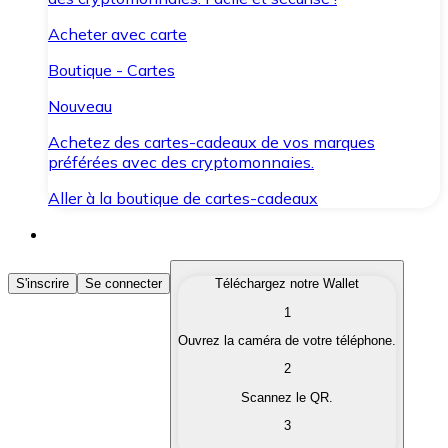
Acheter avec carte
Boutique - Cartes
Nouveau
Achetez des cartes-cadeaux de vos marques
préférées avec des cryptomonnaies.
Aller à la boutique de cartes-cadeaux
Acheter des Cryptomonnaies
S'inscrire
Se connecter
Téléchargez notre Wallet
1
Achetez les cryptomonnaies qui vous intéressent rapid
Ouvrez la caméra de votre téléphone.
Vendre des Cryptomonnaies
2
Convertissez vos cryptomonnaies en monnaie fiduciair
Scannez le QR.
3
Échanger (Swap)