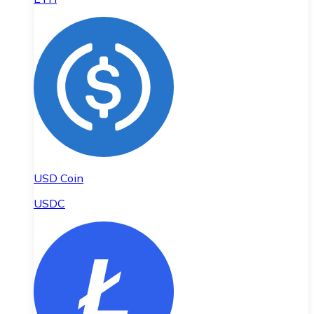
USD Coin
USDC