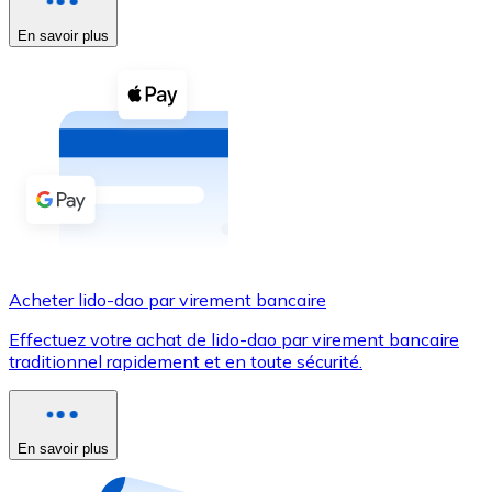
En savoir plus
Voir toutes
Coupons crypto
Achetez des cryptomonnaies en espèces et d'autres m
Acheter avec espèces
Virement SEPA
Ajoutez des fonds à votre compte Bitnovo ou effectuez 
Acheter avec virement bancaire
Acheter lido-dao par virement bancaire
Carte de crédit / débit
Effectuez votre achat de lido-dao par virement bancaire
Utilisez les cartes Visa et Mastercard pour acheter des
traditionnel rapidement et en toute sécurité.
Acheter avec carte
Boutique - Cartes
En savoir plus
Nouveau