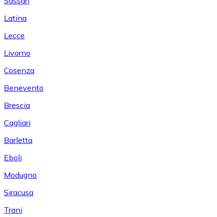
Sassari
Latina
Lecce
Livorno
Cosenza
Benevento
Brescia
Cagliari
Barletta
Eboli
Modugno
Siracusa
Trani