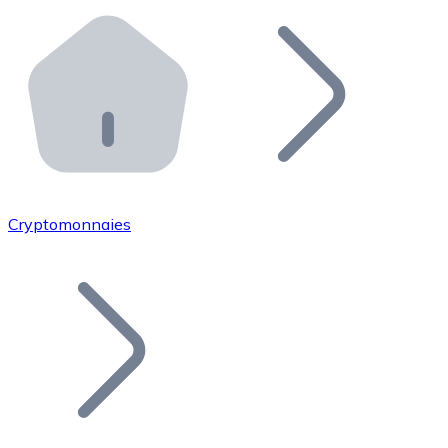
Effectuez des opérations de plus grande envergure. O
Distributeurs automatiques Bitnovo
Intégrez un ATM Bitnovo dans votre entreprise et per
API Bitnovo
Intégrez notre API dans votre écosystème.
Devenir Distributeur
Rejoignez notre réseau de distributeurs et commercialis
Cryptomonnaies
Lister un Token
Ajoutez le token de votre projet à notre service d'acha