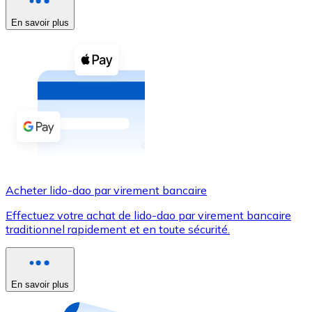
En savoir plus
Voir toutes
Coupons crypto
Achetez des cryptomonnaies en espèces et d'autres m
Acheter avec espèces
Virement SEPA
Ajoutez des fonds à votre compte Bitnovo ou effectuez 
Acheter avec virement bancaire
Acheter lido-dao par virement bancaire
Carte de crédit / débit
Effectuez votre achat de lido-dao par virement bancaire
Utilisez les cartes Visa et Mastercard pour acheter des
traditionnel rapidement et en toute sécurité.
Acheter avec carte
Boutique - Cartes
En savoir plus
Nouveau