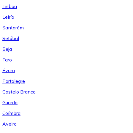
Lisboa
Leiría
Santarém
Setúbal
Beja
Faro
Évora
Portalegre
Castelo Branco
Guarda
Coímbra
Aveiro