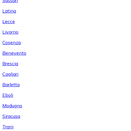
Sassari
Latina
Lecce
Livorno
Cosenza
Benevento
Brescia
Cagliari
Barletta
Eboli
Modugno
Siracusa
Trani