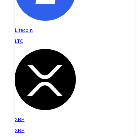
Litecoin
LTC
XRP
XRP