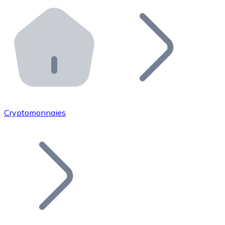
Effectuez des opérations de plus grande envergure. O
Distributeurs automatiques Bitnovo
Intégrez un ATM Bitnovo dans votre entreprise et per
API Bitnovo
Intégrez notre API dans votre écosystème.
Devenir Distributeur
Rejoignez notre réseau de distributeurs et commercialis
Cryptomonnaies
Lister un Token
Ajoutez le token de votre projet à notre service d'acha