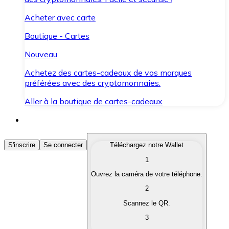
Acheter avec carte
Boutique - Cartes
Nouveau
Achetez des cartes-cadeaux de vos marques
préférées avec des cryptomonnaies.
Aller à la boutique de cartes-cadeaux
Acheter des Cryptomonnaies
S'inscrire
Se connecter
Téléchargez notre Wallet
1
Achetez les cryptomonnaies qui vous intéressent rapid
Ouvrez la caméra de votre téléphone.
Vendre des Cryptomonnaies
2
Convertissez vos cryptomonnaies en monnaie fiduciair
Scannez le QR.
3
Échanger (Swap)