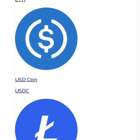
USD Coin
USDC