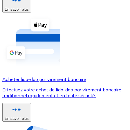
En savoir plus
Voir toutes
Coupons crypto
Achetez des cryptomonnaies en espèces et d'autres m
Acheter avec espèces
Virement SEPA
Ajoutez des fonds à votre compte Bitnovo ou effectuez 
Acheter avec virement bancaire
Acheter lido-dao par virement bancaire
Carte de crédit / débit
Effectuez votre achat de lido-dao par virement bancaire
Utilisez les cartes Visa et Mastercard pour acheter des
traditionnel rapidement et en toute sécurité.
Acheter avec carte
Boutique - Cartes
En savoir plus
Nouveau