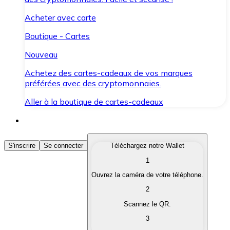
Acheter avec carte
Boutique - Cartes
Nouveau
Achetez des cartes-cadeaux de vos marques
préférées avec des cryptomonnaies.
Aller à la boutique de cartes-cadeaux
Acheter des Cryptomonnaies
S'inscrire
Se connecter
Téléchargez notre Wallet
1
Achetez les cryptomonnaies qui vous intéressent rapid
Ouvrez la caméra de votre téléphone.
Vendre des Cryptomonnaies
2
Convertissez vos cryptomonnaies en monnaie fiduciair
Scannez le QR.
3
Échanger (Swap)