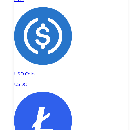
USD Coin
USDC