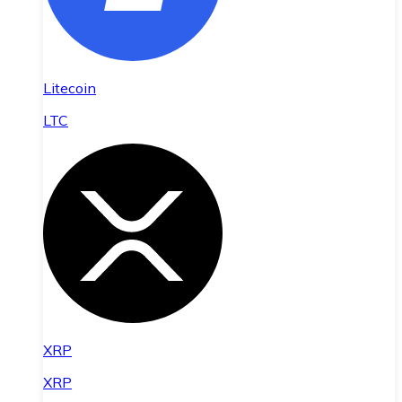
Litecoin
LTC
XRP
XRP