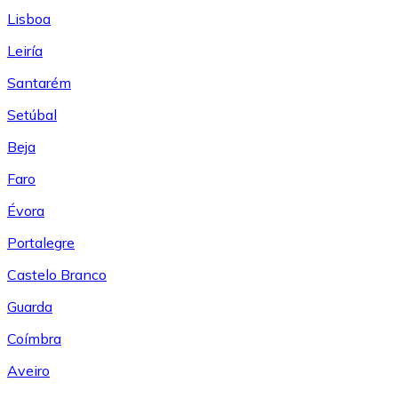
Lisboa
Leiría
Santarém
Setúbal
Beja
Faro
Évora
Portalegre
Castelo Branco
Guarda
Coímbra
Aveiro