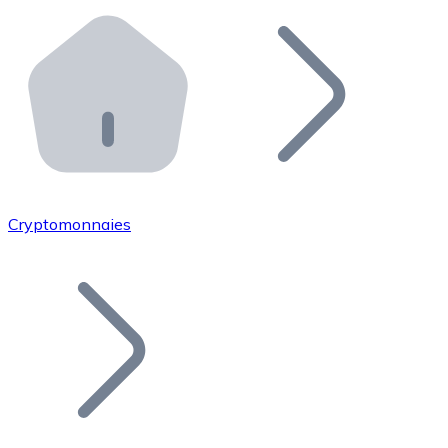
Effectuez des opérations de plus grande envergure. O
Distributeurs automatiques Bitnovo
Intégrez un ATM Bitnovo dans votre entreprise et per
API Bitnovo
Intégrez notre API dans votre écosystème.
Devenir Distributeur
Rejoignez notre réseau de distributeurs et commercialis
Cryptomonnaies
Lister un Token
Ajoutez le token de votre projet à notre service d'acha