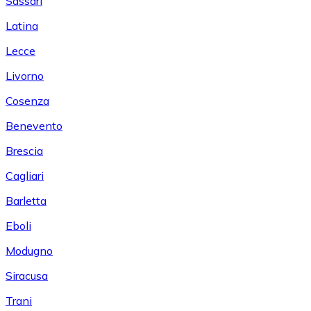
Sassari
Latina
Lecce
Livorno
Cosenza
Benevento
Brescia
Cagliari
Barletta
Eboli
Modugno
Siracusa
Trani