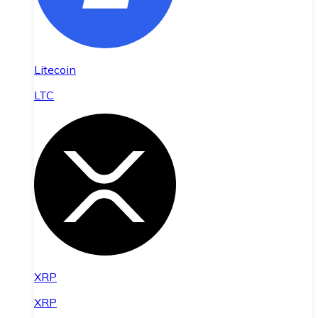
Litecoin
LTC
XRP
XRP