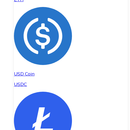
USD Coin
USDC