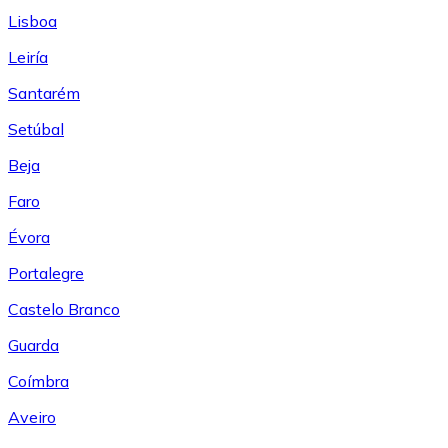
Lisboa
Leiría
Santarém
Setúbal
Beja
Faro
Évora
Portalegre
Castelo Branco
Guarda
Coímbra
Aveiro