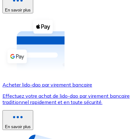
En savoir plus
Voir toutes
Coupons crypto
Achetez des cryptomonnaies en espèces et d'autres m
Acheter avec espèces
Virement SEPA
Ajoutez des fonds à votre compte Bitnovo ou effectuez 
Acheter avec virement bancaire
Acheter lido-dao par virement bancaire
Carte de crédit / débit
Effectuez votre achat de lido-dao par virement bancaire
Utilisez les cartes Visa et Mastercard pour acheter des
traditionnel rapidement et en toute sécurité.
Acheter avec carte
Boutique - Cartes
En savoir plus
Nouveau