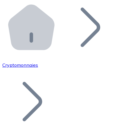
Effectuez des opérations de plus grande envergure. O
Distributeurs automatiques Bitnovo
Intégrez un ATM Bitnovo dans votre entreprise et per
API Bitnovo
Intégrez notre API dans votre écosystème.
Devenir Distributeur
Rejoignez notre réseau de distributeurs et commercialis
Cryptomonnaies
Lister un Token
Ajoutez le token de votre projet à notre service d'acha