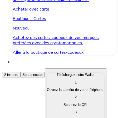
Acheter avec carte
Boutique - Cartes
Nouveau
Achetez des cartes-cadeaux de vos marques
préférées avec des cryptomonnaies.
Aller à la boutique de cartes-cadeaux
Acheter des Cryptomonnaies
S'inscrire
Se connecter
Téléchargez notre Wallet
1
Achetez les cryptomonnaies qui vous intéressent rapid
Ouvrez la caméra de votre téléphone.
Vendre des Cryptomonnaies
2
Convertissez vos cryptomonnaies en monnaie fiduciair
Scannez le QR.
3
Échanger (Swap)