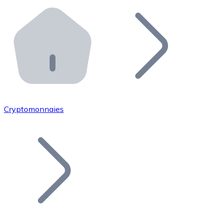
Effectuez des opérations de plus grande envergure. O
Distributeurs automatiques Bitnovo
Intégrez un ATM Bitnovo dans votre entreprise et per
API Bitnovo
Intégrez notre API dans votre écosystème.
Devenir Distributeur
Rejoignez notre réseau de distributeurs et commercialis
Cryptomonnaies
Lister un Token
Ajoutez le token de votre projet à notre service d'acha