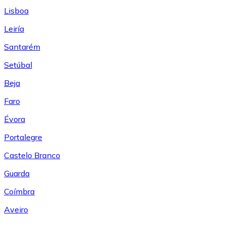
Lisboa
Leiría
Santarém
Setúbal
Beja
Faro
Évora
Portalegre
Castelo Branco
Guarda
Coímbra
Aveiro