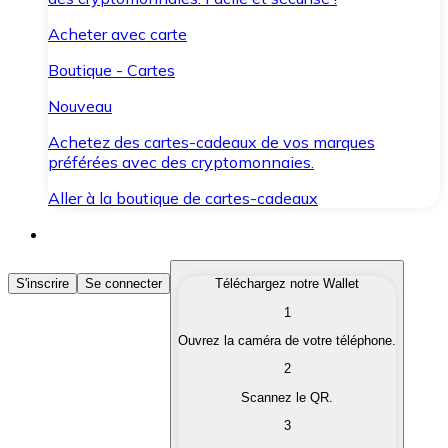
Acheter avec carte
Boutique - Cartes
Nouveau
Achetez des cartes-cadeaux de vos marques
préférées avec des cryptomonnaies.
Aller à la boutique de cartes-cadeaux
Acheter des Cryptomonnaies
S'inscrire
Se connecter
Téléchargez notre Wallet
1
Achetez les cryptomonnaies qui vous intéressent rapid
Ouvrez la caméra de votre téléphone.
Vendre des Cryptomonnaies
2
Convertissez vos cryptomonnaies en monnaie fiduciair
Scannez le QR.
3
Échanger (Swap)