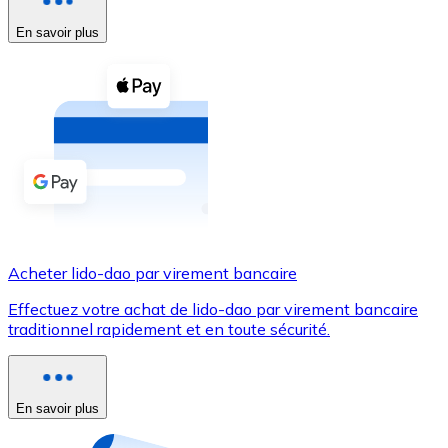
En savoir plus
Voir toutes
Coupons crypto
Achetez des cryptomonnaies en espèces et d'autres m
Acheter avec espèces
Virement SEPA
Ajoutez des fonds à votre compte Bitnovo ou effectuez 
Acheter avec virement bancaire
Acheter lido-dao par virement bancaire
Carte de crédit / débit
Effectuez votre achat de lido-dao par virement bancaire
Utilisez les cartes Visa et Mastercard pour acheter des
traditionnel rapidement et en toute sécurité.
Acheter avec carte
Boutique - Cartes
En savoir plus
Nouveau