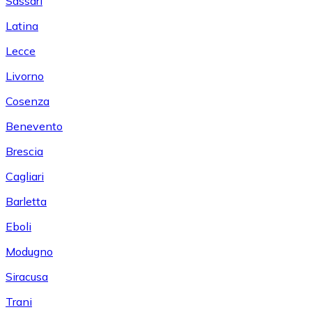
Sassari
Latina
Lecce
Livorno
Cosenza
Benevento
Brescia
Cagliari
Barletta
Eboli
Modugno
Siracusa
Trani