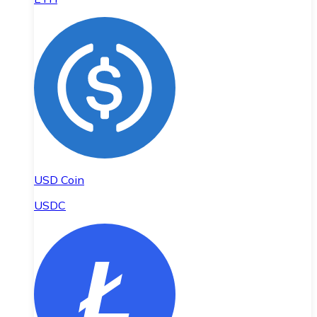
USD Coin
USDC