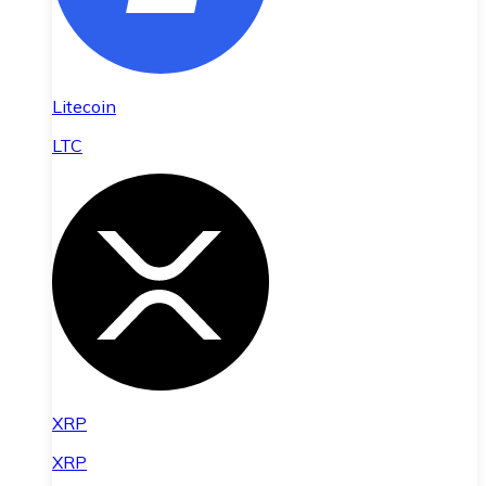
Litecoin
LTC
XRP
XRP