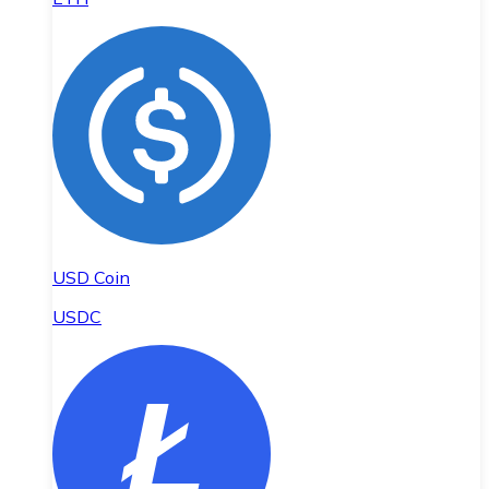
USD Coin
USDC