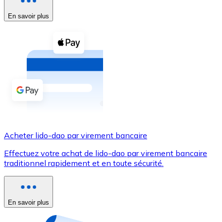
En savoir plus
Voir toutes
Coupons crypto
Achetez des cryptomonnaies en espèces et d'autres m
Acheter avec espèces
Virement SEPA
Ajoutez des fonds à votre compte Bitnovo ou effectuez 
Acheter avec virement bancaire
Acheter lido-dao par virement bancaire
Carte de crédit / débit
Effectuez votre achat de lido-dao par virement bancaire
Utilisez les cartes Visa et Mastercard pour acheter des
traditionnel rapidement et en toute sécurité.
Acheter avec carte
Boutique - Cartes
En savoir plus
Nouveau