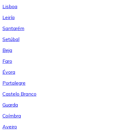
Lisboa
Leiría
Santarém
Setúbal
Beja
Faro
Évora
Portalegre
Castelo Branco
Guarda
Coímbra
Aveiro