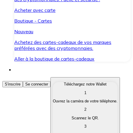
Acheter avec carte
Boutique - Cartes
Nouveau
Achetez des cartes-cadeaux de vos marques
préférées avec des cryptomonnaies.
Aller à la boutique de cartes-cadeaux
Acheter des Cryptomonnaies
S'inscrire
Se connecter
Téléchargez notre Wallet
1
Achetez les cryptomonnaies qui vous intéressent rapid
Ouvrez la caméra de votre téléphone.
Vendre des Cryptomonnaies
2
Convertissez vos cryptomonnaies en monnaie fiduciair
Scannez le QR.
3
Échanger (Swap)