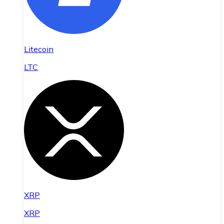
Litecoin
LTC
XRP
XRP