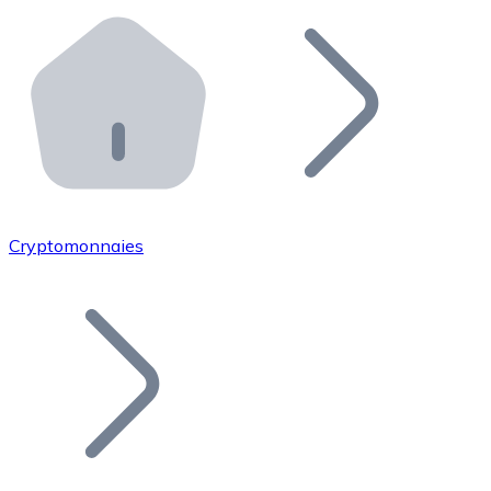
Effectuez des opérations de plus grande envergure. O
Distributeurs automatiques Bitnovo
Intégrez un ATM Bitnovo dans votre entreprise et per
API Bitnovo
Intégrez notre API dans votre écosystème.
Devenir Distributeur
Rejoignez notre réseau de distributeurs et commercialis
Cryptomonnaies
Lister un Token
Ajoutez le token de votre projet à notre service d'acha