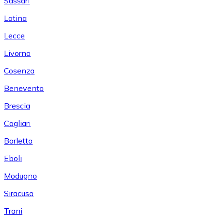
Sassari
Latina
Lecce
Livorno
Cosenza
Benevento
Brescia
Cagliari
Barletta
Eboli
Modugno
Siracusa
Trani