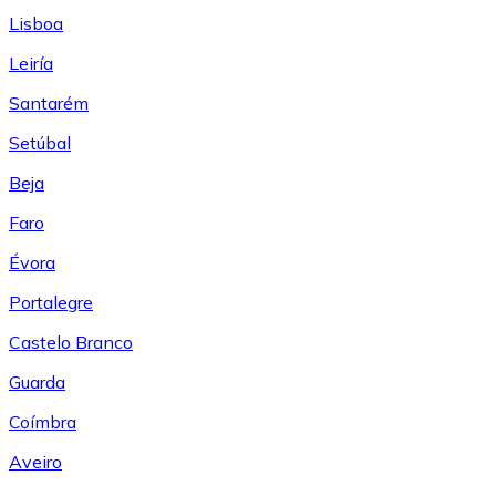
Lisboa
Leiría
Santarém
Setúbal
Beja
Faro
Évora
Portalegre
Castelo Branco
Guarda
Coímbra
Aveiro