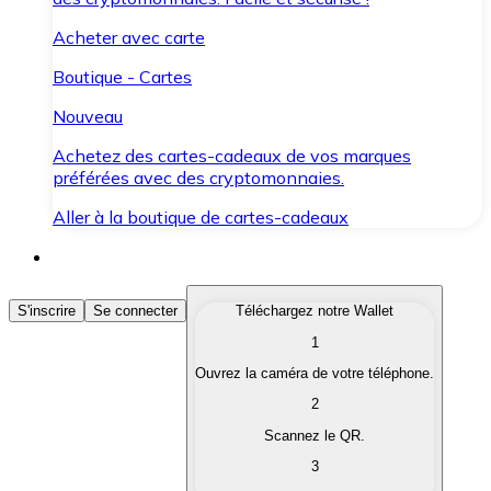
Acheter avec carte
Boutique - Cartes
Nouveau
Achetez des cartes-cadeaux de vos marques
préférées avec des cryptomonnaies.
Aller à la boutique de cartes-cadeaux
Acheter des Cryptomonnaies
S'inscrire
Se connecter
Téléchargez notre Wallet
1
Achetez les cryptomonnaies qui vous intéressent rapid
Ouvrez la caméra de votre téléphone.
Vendre des Cryptomonnaies
2
Convertissez vos cryptomonnaies en monnaie fiduciair
Scannez le QR.
3
Échanger (Swap)