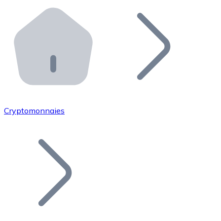
Effectuez des opérations de plus grande envergure. O
Distributeurs automatiques Bitnovo
Intégrez un ATM Bitnovo dans votre entreprise et per
API Bitnovo
Intégrez notre API dans votre écosystème.
Devenir Distributeur
Rejoignez notre réseau de distributeurs et commercialis
Cryptomonnaies
Lister un Token
Ajoutez le token de votre projet à notre service d'acha