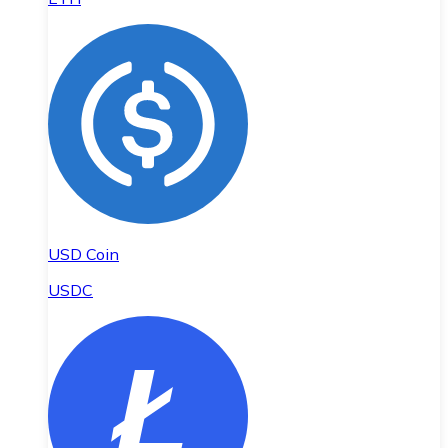
USD Coin
USDC