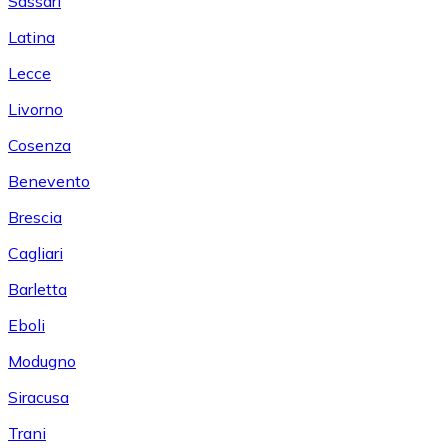
Sassari
Latina
Lecce
Livorno
Cosenza
Benevento
Brescia
Cagliari
Barletta
Eboli
Modugno
Siracusa
Trani