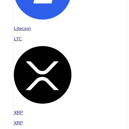
Litecoin
LTC
XRP
XRP