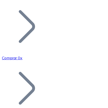
Listar Token
Añade tu proyecto a nuestro ecosistema.
Comprar 0x
Bitcoin
BTC