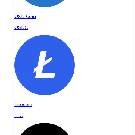
USD Coin
USDC
Litecoin
LTC