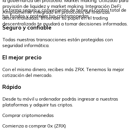
la gobernanza del protocolo. Market making: Utilizado para
provisión de liquidez y market making. Integración DeFi:
La forma segura y conveniente de tener el control total de
Ampliamente integrado en protocolos de finanzas
tus fondos y proteger tus criptomonedas.
descentralizadas. Entender su papel en el trading
descentralizado te ayudará a tomar decisiones informadas.
Seguro y confiable
Todas nuestras transacciones están protegidas con
seguridad informática.
El mejor precio
Con el mismo dinero, recibes más ZRX. Tenemos la mejor
cotización del mercado.
Rápido
Desde tu móvil u ordenador podrás ingresar a nuestras
plataformas y adquirir tus criptos.
Comprar criptomonedas
Comienza a comprar 0x (ZRX)