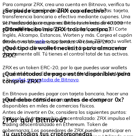
Para comprar ZRX, crea una cuenta en Bitnovo, verifica tu
¿Se puede comprar ZRX con efectivo?
identidad y elige el método de pago que prefieras: tarjeta,
transferencia bancaria o efectivo mediante cupones. Una
vez realizada la compra, recibirás tus tokens directamente
Sí. Puedes adquirir cupones Bitnovo en más de 40.000
en tu wallet.
¿Dónde recibo mis ZRX tras la compra?
puntos físicos en España, como Carrefour, Fnac, El Corte
Inglés, Alcampo, Estancos, Worten y más. Canjea el cupón
desde nuestra
web
o app para recibir tus ZRX en tu wallet.
Bitnovo no almacena tus fondos. Al comprar ZRX,
¿Qué tipo de wallet necesito para almacenar
introduces tu dirección de wallet y los tokens se envían
directamente allí. Tú tienes el control total de tus activos.
ZRX?
ZRX es un token ERC-20, por lo que puedes usar wallets
¿Qué métodos de pago están disponibles para
compatibles con Ethereum como Metamask, Trust Wallet
o la
wallet sin custodia de Bitnovo
.
comprar ZRX?
En Bitnovo puedes pagar con tarjeta bancaria, hacer una
¿Qué debo considerar antes de comprar 0x?
transferencia SEPA o usar cupones en efectivo
disponibles en miles de comercios físicos.
Antes de invertir en 0x, considera los siguientes puntos:
¿Por qué Bitnovo?
Protocolo de intercambio descentralizado: ZRX impulsa el
trading descentralizado en Ethereum. Token de
gobernanza: Los poseedores de ZRX pueden participar en
Tu custodias tus criptomonedas