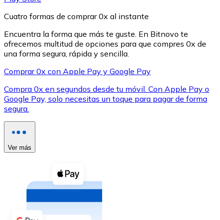
Cuatro formas de comprar 0x al instante
Encuentra la forma que más te guste. En Bitnovo te
ofrecemos multitud de opciones para que compres 0x de
una forma segura, rápida y sencilla.
XRP
Comprar 0x con Apple Pay y Google Pay
XRP
Compra 0x en segundos desde tu móvil. Con Apple Pay o
Google Pay, solo necesitas un toque para pagar de forma
segura.
Ver todo
Efectivo
Ver más
Compra criptomonedas con efectivo en tu tienda más 
Comprar con efectivo
Transferencia SEPA
Añade fondos a tu cuenta Bitnovo o realiza compras di