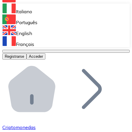
Bitnovo Ramp
Italiano
Integra nuestra solución en tu plataforma.
Português
Bitnovo Giftcards
English
Vende nuestras tarjetas regalo en tu negocio.
Français
Bitnovo OTC
Registrarse
Acceder
Realiza operaciones de gran volumen.
Bitnovo ATM
Integra un ATM Bitnovo en tu negocio y permite que t
Bitnovo API
Integra nuestra API en tu ecosistema.
Conviértete en Distribuidor
Únete a nuestra red de distribuidores.
Criptomonedas