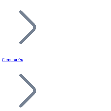
Listar Token
Añade tu proyecto a nuestro ecosistema.
Comprar 0x
Bitcoin
BTC