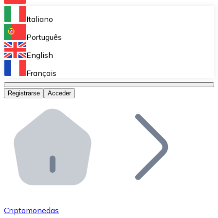
Bitnovo Ramp
Italiano
Integra nuestra solución en tu plataforma.
Português
Bitnovo Giftcards
English
Vende nuestras tarjetas regalo en tu negocio.
Français
Bitnovo OTC
Registrarse
Acceder
Realiza operaciones de gran volumen.
Bitnovo ATM
Integra un ATM Bitnovo en tu negocio y permite que t
Bitnovo API
Integra nuestra API en tu ecosistema.
Conviértete en Distribuidor
Únete a nuestra red de distribuidores.
Criptomonedas