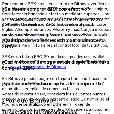
Para comprar ZRX, crea una cuenta en Bitnovo, verifica tu
¿Se puede comprar ZRX con efectivo?
identidad y elige el método de pago que prefieras: tarjeta,
transferencia bancaria o efectivo mediante cupones. Una
vez realizada la compra, recibirás tus tokens directamente
Sí. Puedes adquirir cupones Bitnovo en más de 40.000
en tu wallet.
¿Dónde recibo mis ZRX tras la compra?
puntos físicos en España, como Carrefour, Fnac, El Corte
Inglés, Alcampo, Estancos, Worten y más. Canjea el cupón
desde nuestra
web
o app para recibir tus ZRX en tu wallet.
Bitnovo no almacena tus fondos. Al comprar ZRX,
¿Qué tipo de wallet necesito para almacenar
introduces tu dirección de wallet y los tokens se envían
directamente allí. Tú tienes el control total de tus activos.
ZRX?
ZRX es un token ERC-20, por lo que puedes usar wallets
¿Qué métodos de pago están disponibles para
compatibles con Ethereum como Metamask, Trust Wallet
o la
wallet sin custodia de Bitnovo
.
comprar ZRX?
En Bitnovo puedes pagar con tarjeta bancaria, hacer una
¿Qué debo considerar antes de comprar 0x?
transferencia SEPA o usar cupones en efectivo
disponibles en miles de comercios físicos.
Antes de invertir en 0x, considera los siguientes puntos:
¿Por qué Bitnovo?
Protocolo de intercambio descentralizado: ZRX impulsa el
trading descentralizado en Ethereum. Token de
gobernanza: Los poseedores de ZRX pueden participar en
Tu custodias tus criptomonedas