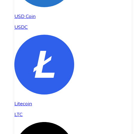
USD Coin
USDC
Litecoin
LTC