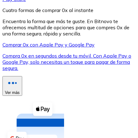
Cuatro formas de comprar 0x al instante
Encuentra la forma que más te guste. En Bitnovo te
ofrecemos multitud de opciones para que compres 0x de
una forma segura, rápida y sencilla.
XRP
Comprar 0x con Apple Pay y Google Pay
XRP
Compra 0x en segundos desde tu móvil. Con Apple Pay o
Google Pay, solo necesitas un toque para pagar de forma
segura.
Ver todo
Efectivo
Ver más
Compra criptomonedas con efectivo en tu tienda más 
Comprar con efectivo
Transferencia SEPA
Añade fondos a tu cuenta Bitnovo o realiza compras di