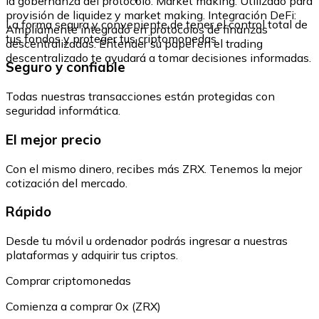
la gobernanza del protocolo. Market making: Utilizado para
provisión de liquidez y market making. Integración DeFi:
La forma segura y conveniente de tener el control total de
Ampliamente integrado en protocolos de finanzas
tus fondos y proteger tus criptomonedas.
descentralizadas. Entender su papel en el trading
descentralizado te ayudará a tomar decisiones informadas.
Seguro y confiable
Todas nuestras transacciones están protegidas con
seguridad informática.
El mejor precio
Con el mismo dinero, recibes más ZRX. Tenemos la mejor
cotización del mercado.
Rápido
Desde tu móvil u ordenador podrás ingresar a nuestras
plataformas y adquirir tus criptos.
Comprar criptomonedas
Comienza a comprar 0x (ZRX)