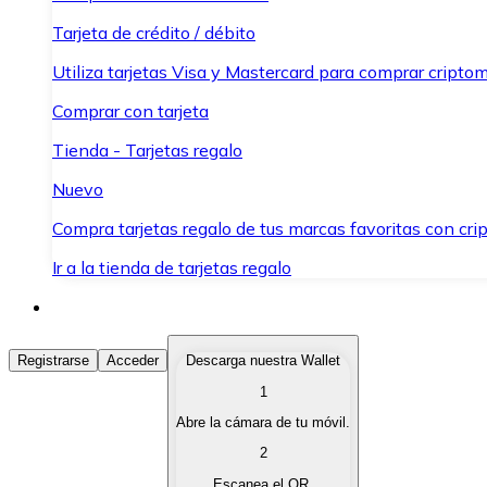
Tarjeta de crédito / débito
Utiliza tarjetas Visa y Mastercard para comprar criptom
Comprar con tarjeta
Tienda - Tarjetas regalo
Nuevo
Compra tarjetas regalo de tus marcas favoritas con cr
Ir a la tienda de tarjetas regalo
Comprar Criptomonedas
Registrarse
Acceder
Descarga nuestra Wallet
1
Compra criptomonedas con diferentes métodos de pag
Abre la cámara de tu móvil.
Vender Criptomonedas
2
Vende tus criptomonedas de forma rápida y segura.
Escanea el QR.