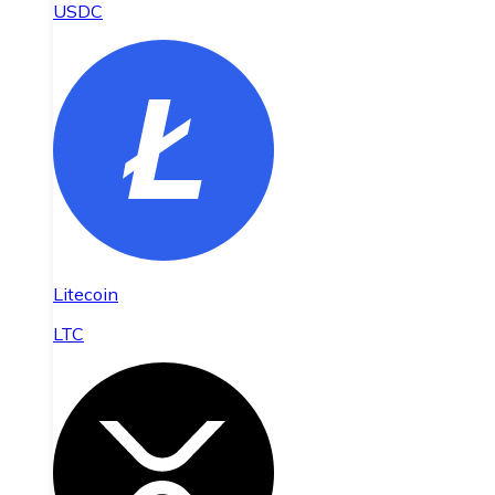
USDC
Litecoin
LTC