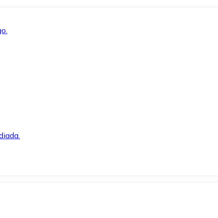
o.
diada.