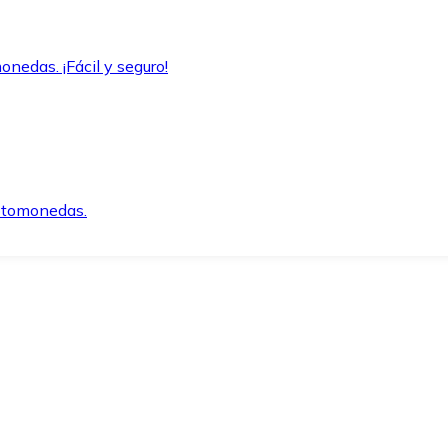
onedas. ¡Fácil y seguro!
iptomonedas.
o.