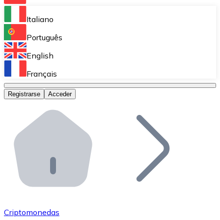
Bitnovo Ramp
Italiano
Integra nuestra solución en tu plataforma.
Português
Bitnovo Giftcards
English
Vende nuestras tarjetas regalo en tu negocio.
Français
Bitnovo OTC
Registrarse
Acceder
Realiza operaciones de gran volumen.
Bitnovo ATM
Integra un ATM Bitnovo en tu negocio y permite que t
Bitnovo API
Integra nuestra API en tu ecosistema.
Conviértete en Distribuidor
Únete a nuestra red de distribuidores.
Criptomonedas