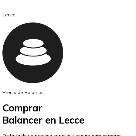
Lecce
Ethereum
ETH
Precio de Balancer
Comprar
Balancer en Lecce
USD Coin
Disfruta de un proceso sencillo y seguro para comprar,