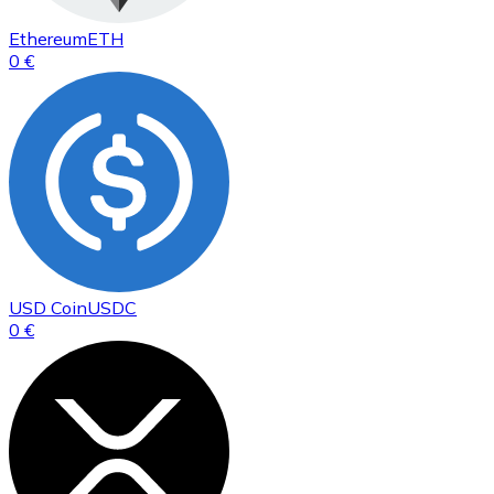
Ethereum
ETH
0 €
USD Coin
USDC
0 €