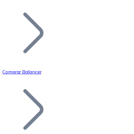
Listar Token
Añade tu proyecto a nuestro ecosistema.
Comprar Balancer
Bitcoin
BTC