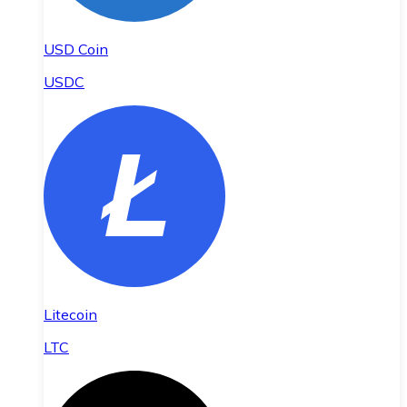
USD Coin
USDC
Litecoin
LTC