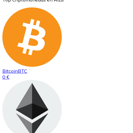
Bitcoin
BTC
0 €