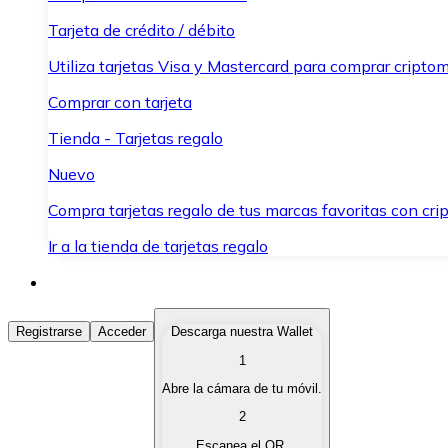
Tarjeta de crédito / débito
Utiliza tarjetas Visa y Mastercard para comprar criptom
Comprar con tarjeta
Tienda - Tarjetas regalo
Nuevo
Compra tarjetas regalo de tus marcas favoritas con cr
Ir a la tienda de tarjetas regalo
Comprar Criptomonedas
Registrarse
Acceder
Descarga nuestra Wallet
1
Compra criptomonedas con diferentes métodos de pag
Abre la cámara de tu móvil.
Vender Criptomonedas
2
Vende tus criptomonedas de forma rápida y segura.
Escanea el QR.