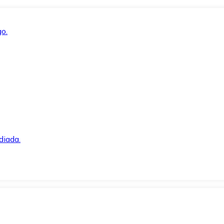
o.
diada.