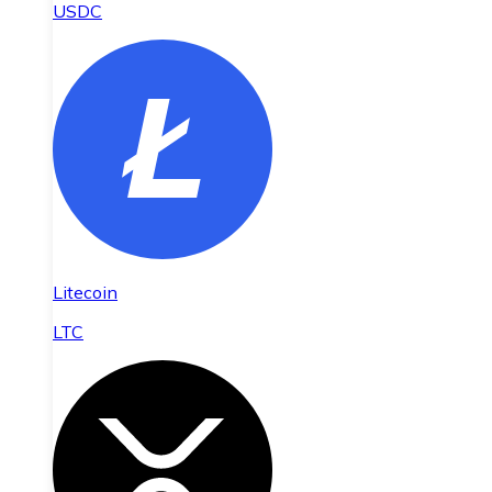
USDC
Litecoin
LTC