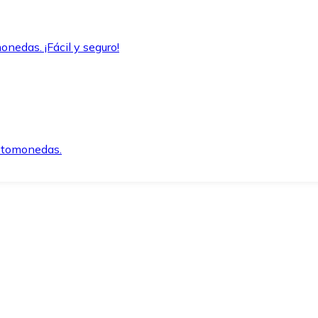
onedas. ¡Fácil y seguro!
iptomonedas.
o.