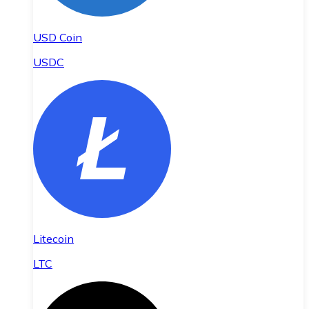
USD Coin
USDC
Litecoin
LTC