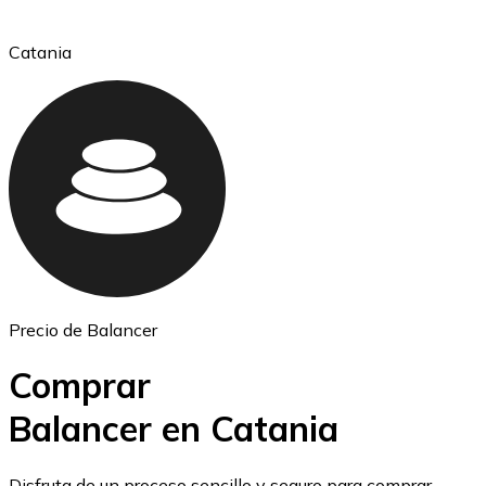
Catania
Ethereum
ETH
Precio de Balancer
Comprar
Balancer en Catania
USD Coin
Disfruta de un proceso sencillo y seguro para comprar,