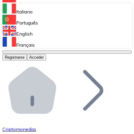
Bitnovo Ramp
Italiano
Integra nuestra solución en tu plataforma.
Português
Bitnovo Giftcards
English
Vende nuestras tarjetas regalo en tu negocio.
Français
Bitnovo OTC
Registrarse
Acceder
Realiza operaciones de gran volumen.
Bitnovo ATM
Integra un ATM Bitnovo en tu negocio y permite que t
Bitnovo API
Integra nuestra API en tu ecosistema.
Conviértete en Distribuidor
Únete a nuestra red de distribuidores.
Criptomonedas