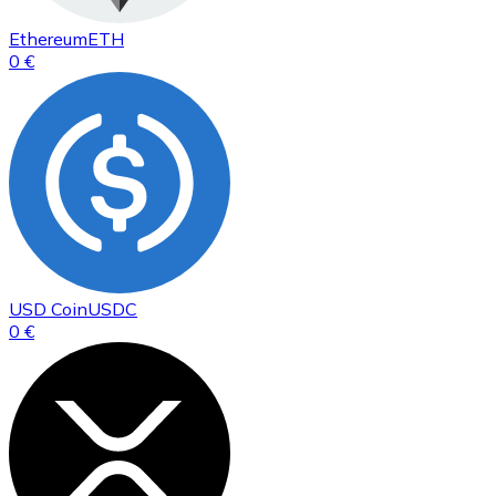
Ethereum
ETH
0 €
USD Coin
USDC
0 €