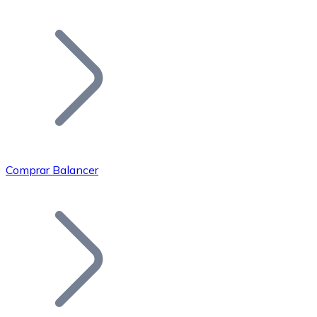
Listar Token
Añade tu proyecto a nuestro ecosistema.
Comprar Balancer
Bitcoin
BTC