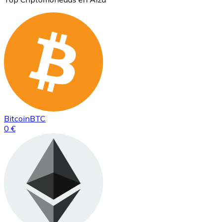
Bitcoin
BTC
0 €