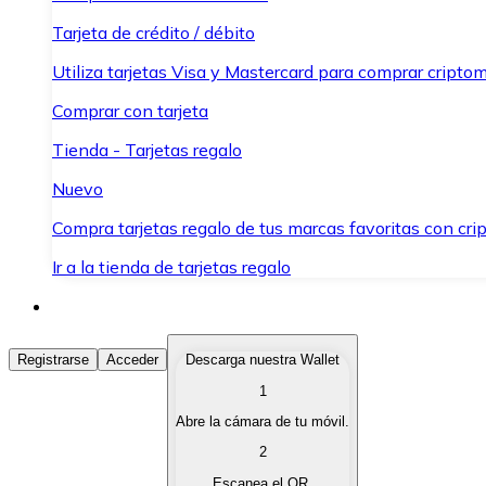
Tarjeta de crédito / débito
Utiliza tarjetas Visa y Mastercard para comprar criptom
Comprar con tarjeta
Tienda - Tarjetas regalo
Nuevo
Compra tarjetas regalo de tus marcas favoritas con cr
Ir a la tienda de tarjetas regalo
Comprar Criptomonedas
Registrarse
Acceder
Descarga nuestra Wallet
1
Compra criptomonedas con diferentes métodos de pag
Abre la cámara de tu móvil.
Vender Criptomonedas
2
Vende tus criptomonedas de forma rápida y segura.
Escanea el QR.