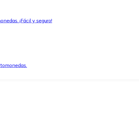
onedas. ¡Fácil y seguro!
iptomonedas.
o.