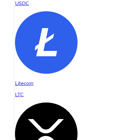
USDC
Litecoin
LTC