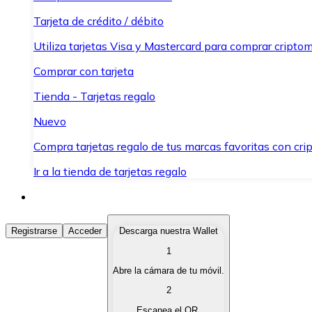
Tarjeta de crédito / débito
Utiliza tarjetas Visa y Mastercard para comprar criptom
Comprar con tarjeta
Tienda - Tarjetas regalo
Nuevo
Compra tarjetas regalo de tus marcas favoritas con cr
Ir a la tienda de tarjetas regalo
Comprar Criptomonedas
Registrarse
Acceder
Descarga nuestra Wallet
1
Compra criptomonedas con diferentes métodos de pag
Abre la cámara de tu móvil.
Vender Criptomonedas
2
Vende tus criptomonedas de forma rápida y segura.
Escanea el QR.