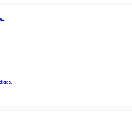
o.
diada.