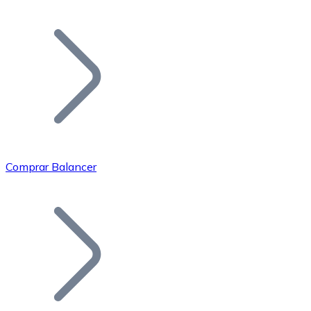
Listar Token
Añade tu proyecto a nuestro ecosistema.
Comprar Balancer
Bitcoin
BTC