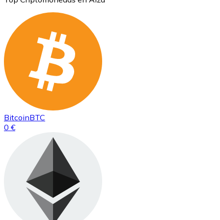
Bitcoin
BTC
0 €