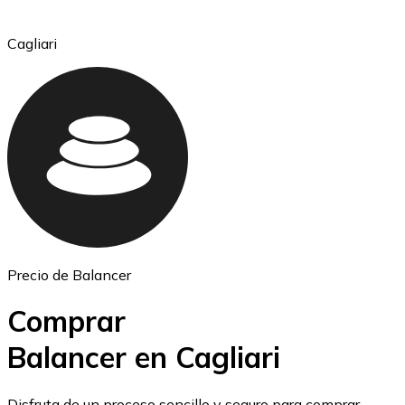
Cagliari
Ethereum
ETH
Precio de Balancer
Comprar
Balancer en Cagliari
USD Coin
Disfruta de un proceso sencillo y seguro para comprar,