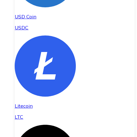
USD Coin
USDC
Litecoin
LTC