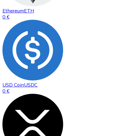
Ethereum
ETH
0 €
USD Coin
USDC
0 €