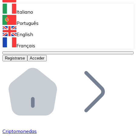
Bitnovo Ramp
Italiano
Integra nuestra solución en tu plataforma.
Português
Bitnovo Giftcards
English
Vende nuestras tarjetas regalo en tu negocio.
Français
Bitnovo OTC
Registrarse
Acceder
Realiza operaciones de gran volumen.
Bitnovo ATM
Integra un ATM Bitnovo en tu negocio y permite que t
Bitnovo API
Integra nuestra API en tu ecosistema.
Conviértete en Distribuidor
Únete a nuestra red de distribuidores.
Criptomonedas