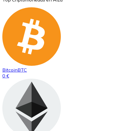
Bitcoin
BTC
0 €