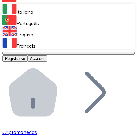
Bitnovo Ramp
Italiano
Integra nuestra solución en tu plataforma.
Português
Bitnovo Giftcards
English
Vende nuestras tarjetas regalo en tu negocio.
Français
Bitnovo OTC
Registrarse
Acceder
Realiza operaciones de gran volumen.
Bitnovo ATM
Integra un ATM Bitnovo en tu negocio y permite que t
Bitnovo API
Integra nuestra API en tu ecosistema.
Conviértete en Distribuidor
Únete a nuestra red de distribuidores.
Criptomonedas