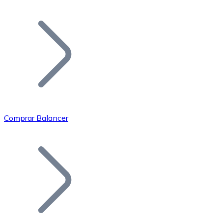
Listar Token
Añade tu proyecto a nuestro ecosistema.
Comprar Balancer
Bitcoin
BTC