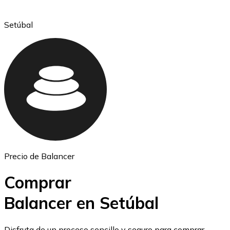
Setúbal
Ethereum
ETH
Precio de Balancer
Comprar
Balancer en Setúbal
USD Coin
Disfruta de un proceso sencillo y seguro para comprar,