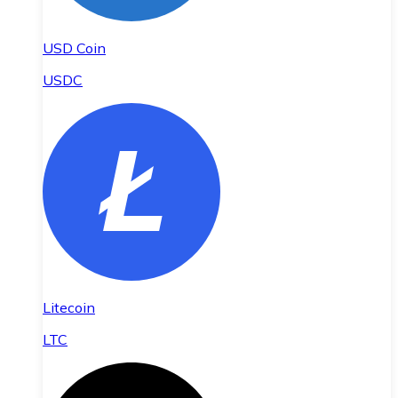
USD Coin
USDC
Litecoin
LTC