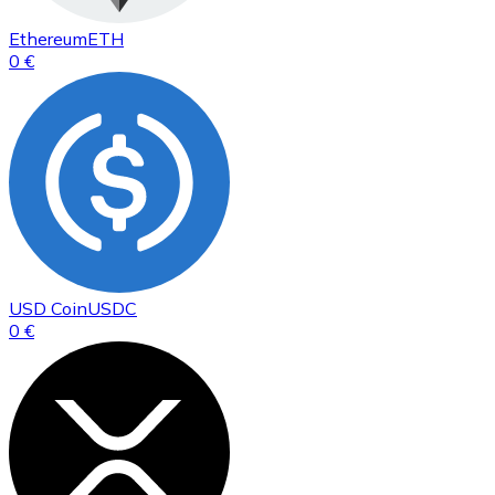
Ethereum
ETH
0 €
USD Coin
USDC
0 €