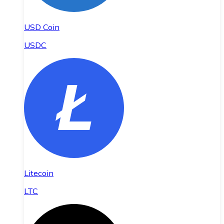
USD Coin
USDC
Litecoin
LTC