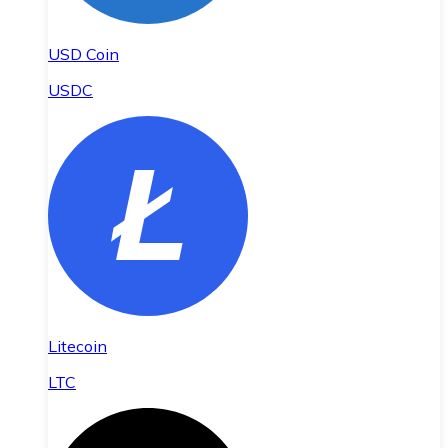
USD Coin
USDC
Litecoin
LTC