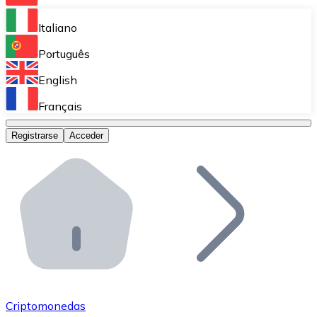
Bitnovo Ramp
Italiano
Integra nuestra solución en tu plataforma.
Português
Bitnovo Giftcards
English
Vende nuestras tarjetas regalo en tu negocio.
Français
Bitnovo OTC
Registrarse
Acceder
Realiza operaciones de gran volumen.
Bitnovo ATM
Integra un ATM Bitnovo en tu negocio y permite que t
Bitnovo API
Integra nuestra API en tu ecosistema.
Conviértete en Distribuidor
Únete a nuestra red de distribuidores.
Criptomonedas