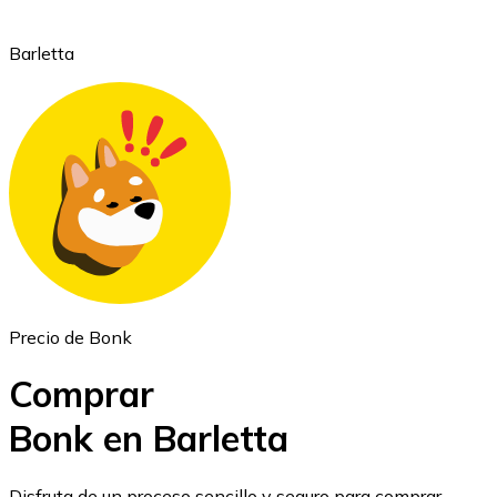
Barletta
Ethereum
ETH
Precio de Bonk
Comprar
Bonk en Barletta
USD Coin
Disfruta de un proceso sencillo y seguro para comprar,