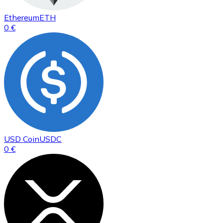
Ethereum
ETH
0 €
USD Coin
USDC
0 €