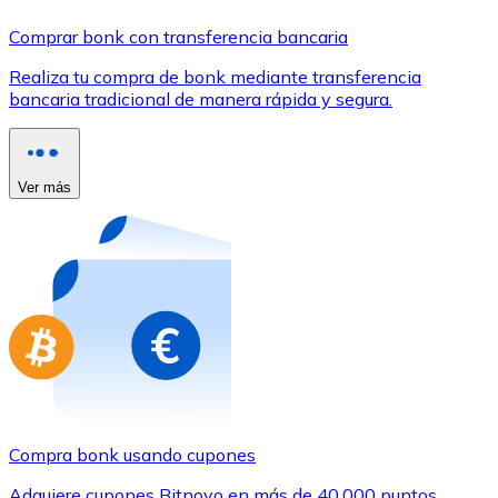
Comprar con Transferencia
Comprar bonk con transferencia bancaria
Tarjeta de crédito / débito
Realiza tu compra de bonk mediante transferencia
Utiliza tarjetas Visa y Mastercard para comprar criptom
bancaria tradicional de manera rápida y segura.
Comprar con tarjeta
Tienda - Tarjetas regalo
Ver más
Nuevo
Compra tarjetas regalo de tus marcas favoritas con cr
Ir a la tienda de tarjetas regalo
Compra bonk usando cupones
Adquiere cupones Bitnovo en más de 40.000 puntos