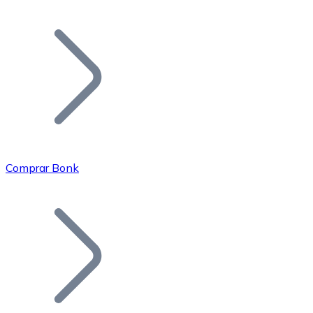
Listar Token
Añade tu proyecto a nuestro ecosistema.
Comprar Bonk
Bitcoin
BTC