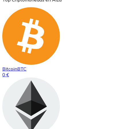
Bitcoin
BTC
0 €