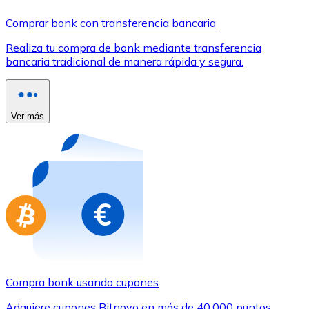
Comprar con Transferencia
Comprar bonk con transferencia bancaria
Tarjeta de crédito / débito
Realiza tu compra de bonk mediante transferencia
Utiliza tarjetas Visa y Mastercard para comprar criptom
bancaria tradicional de manera rápida y segura.
Comprar con tarjeta
Tienda - Tarjetas regalo
Ver más
Nuevo
Compra tarjetas regalo de tus marcas favoritas con cr
Ir a la tienda de tarjetas regalo
Compra bonk usando cupones
Adquiere cupones Bitnovo en más de 40.000 puntos