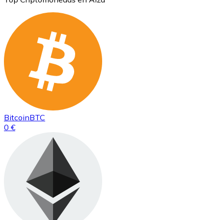
Bitcoin
BTC
0 €