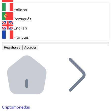
Bitnovo Ramp
Italiano
Integra nuestra solución en tu plataforma.
Português
Bitnovo Giftcards
English
Vende nuestras tarjetas regalo en tu negocio.
Français
Bitnovo OTC
Registrarse
Acceder
Realiza operaciones de gran volumen.
Bitnovo ATM
Integra un ATM Bitnovo en tu negocio y permite que t
Bitnovo API
Integra nuestra API en tu ecosistema.
Conviértete en Distribuidor
Únete a nuestra red de distribuidores.
Criptomonedas