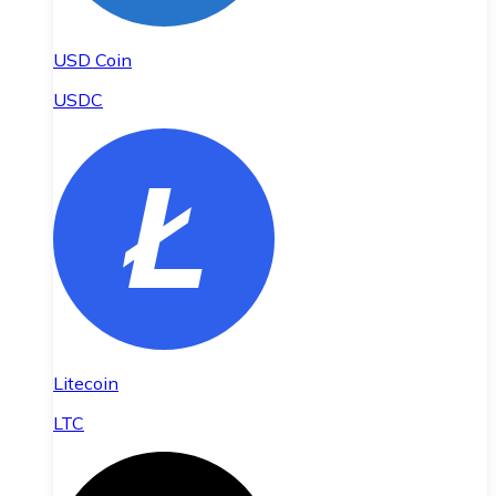
USD Coin
USDC
Litecoin
LTC