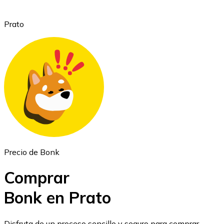
Prato
Ethereum
ETH
Precio de Bonk
Comprar
Bonk en Prato
USD Coin
Disfruta de un proceso sencillo y seguro para comprar,