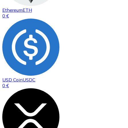
Ethereum
ETH
0 €
USD Coin
USDC
0 €