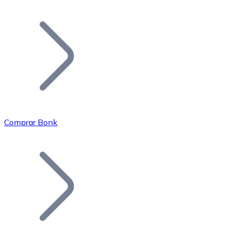
Listar Token
Añade tu proyecto a nuestro ecosistema.
Comprar Bonk
Bitcoin
BTC