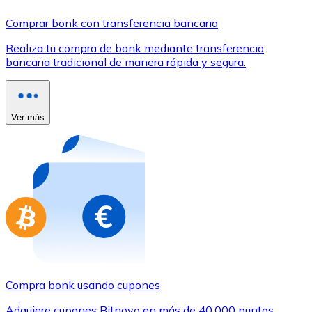
Comprar con Transferencia
Comprar bonk con transferencia bancaria
Tarjeta de crédito / débito
Realiza tu compra de bonk mediante transferencia
Utiliza tarjetas Visa y Mastercard para comprar criptom
bancaria tradicional de manera rápida y segura.
Comprar con tarjeta
Tienda - Tarjetas regalo
Ver más
Nuevo
Compra tarjetas regalo de tus marcas favoritas con cr
Ir a la tienda de tarjetas regalo
Compra bonk usando cupones
Adquiere cupones Bitnovo en más de 40.000 puntos