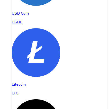
USD Coin
USDC
Litecoin
LTC