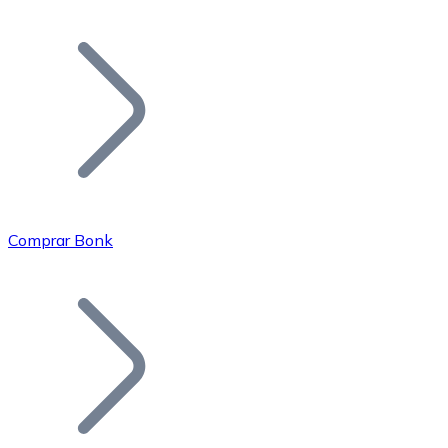
Listar Token
Añade tu proyecto a nuestro ecosistema.
Comprar Bonk
Bitcoin
BTC