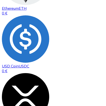
Ethereum
ETH
0 €
USD Coin
USDC
0 €