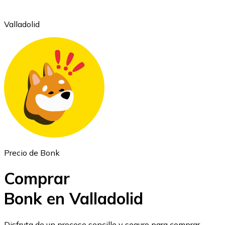
Valladolid
Ethereum
ETH
Precio de Bonk
Comprar
Bonk en Valladolid
USD Coin
Disfruta de un proceso sencillo y seguro para comprar,