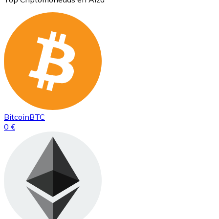
Bitcoin
BTC
0 €