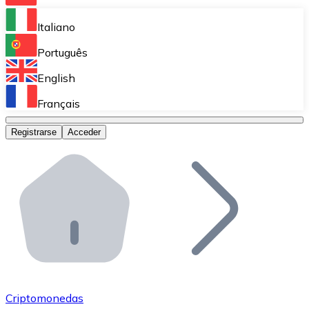
Bitnovo Ramp
Italiano
Integra nuestra solución en tu plataforma.
Português
Bitnovo Giftcards
English
Vende nuestras tarjetas regalo en tu negocio.
Français
Bitnovo OTC
Registrarse
Acceder
Realiza operaciones de gran volumen.
Bitnovo ATM
Integra un ATM Bitnovo en tu negocio y permite que t
Bitnovo API
Integra nuestra API en tu ecosistema.
Conviértete en Distribuidor
Únete a nuestra red de distribuidores.
Criptomonedas