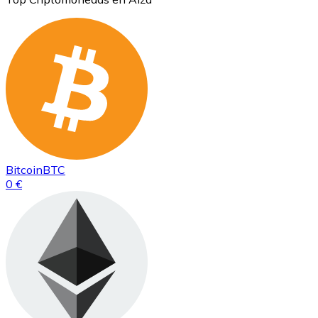
Bitcoin
BTC
0 €