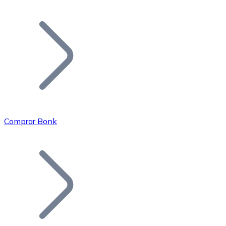
Listar Token
Añade tu proyecto a nuestro ecosistema.
Comprar Bonk
Bitcoin
BTC