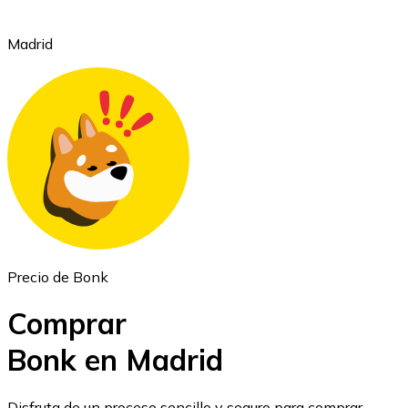
Madrid
Ethereum
ETH
Precio de Bonk
Comprar
Bonk en Madrid
USD Coin
Disfruta de un proceso sencillo y seguro para comprar,