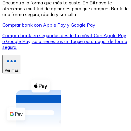
Encuentra la forma que más te guste. En Bitnovo te
ofrecemos multitud de opciones para que compres Bonk de
una forma segura, rápida y sencilla.
Comprar bonk con Apple Pay y Google Pay
Compra bonk en segundos desde tu móvil. Con Apple Pay
XRP
o Google Pay, solo necesitas un toque para pagar de forma
segura.
XRP
Ver más
Ver todo
Efectivo
Compra criptomonedas con efectivo en tu tienda más 
Comprar con efectivo
Transferencia SEPA
Añade fondos a tu cuenta Bitnovo o realiza compras di