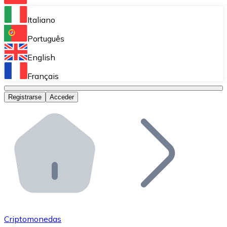
Bitnovo Ramp
Italiano
Integra nuestra solución en tu plataforma.
Português
Bitnovo Giftcards
English
Vende nuestras tarjetas regalo en tu negocio.
Français
Bitnovo OTC
Registrarse
Acceder
Realiza operaciones de gran volumen.
Bitnovo ATM
Integra un ATM Bitnovo en tu negocio y permite que t
Bitnovo API
Integra nuestra API en tu ecosistema.
Conviértete en Distribuidor
Únete a nuestra red de distribuidores.
Criptomonedas