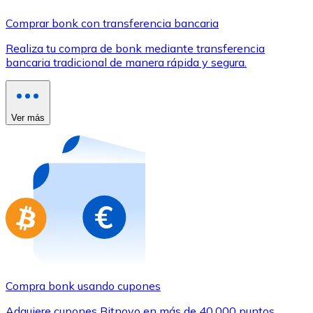
Comprar con Transferencia
Comprar bonk con transferencia bancaria
Tarjeta de crédito / débito
Realiza tu compra de bonk mediante transferencia
Utiliza tarjetas Visa y Mastercard para comprar criptom
bancaria tradicional de manera rápida y segura.
Comprar con tarjeta
Tienda - Tarjetas regalo
Ver más
Nuevo
Compra tarjetas regalo de tus marcas favoritas con cr
Ir a la tienda de tarjetas regalo
Compra bonk usando cupones
Adquiere cupones Bitnovo en más de 40.000 puntos