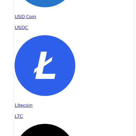
USD Coin
USDC
Litecoin
LTC