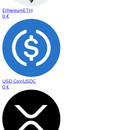
Ethereum
ETH
0 €
USD Coin
USDC
0 €