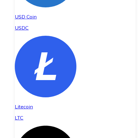
USD Coin
USDC
Litecoin
LTC