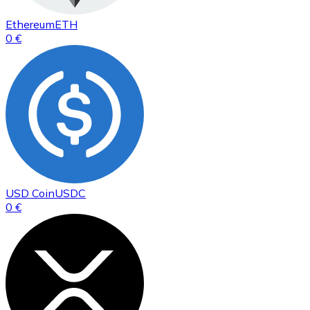
Ethereum
ETH
0 €
USD Coin
USDC
0 €