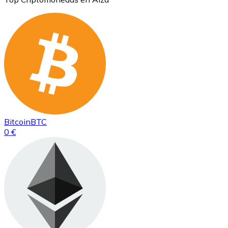
Bitcoin
BTC
0 €