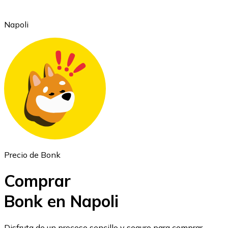
Napoli
Ethereum
ETH
Precio de Bonk
Comprar
Bonk en Napoli
USD Coin
Disfruta de un proceso sencillo y seguro para comprar,