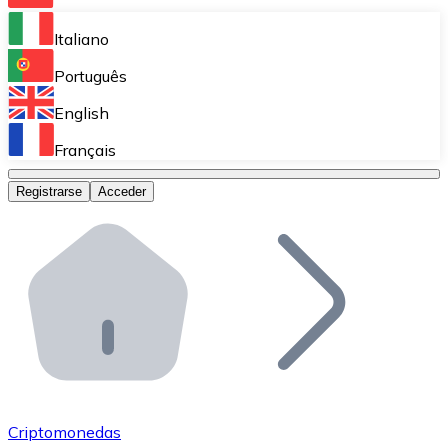
Bitnovo Ramp
Italiano
Integra nuestra solución en tu plataforma.
Português
Bitnovo Giftcards
English
Vende nuestras tarjetas regalo en tu negocio.
Français
Bitnovo OTC
Registrarse
Acceder
Realiza operaciones de gran volumen.
Bitnovo ATM
Integra un ATM Bitnovo en tu negocio y permite que t
Bitnovo API
Integra nuestra API en tu ecosistema.
Conviértete en Distribuidor
Únete a nuestra red de distribuidores.
Criptomonedas