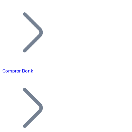
Listar Token
Añade tu proyecto a nuestro ecosistema.
Comprar Bonk
Bitcoin
BTC