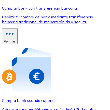
Comprar con Transferencia
Comprar bonk con transferencia bancaria
Tarjeta de crédito / débito
Realiza tu compra de bonk mediante transferencia
Utiliza tarjetas Visa y Mastercard para comprar criptom
bancaria tradicional de manera rápida y segura.
Comprar con tarjeta
Tienda - Tarjetas regalo
Ver más
Nuevo
Compra tarjetas regalo de tus marcas favoritas con cr
Ir a la tienda de tarjetas regalo
Compra bonk usando cupones
Adquiere cupones Bitnovo en más de 40.000 puntos