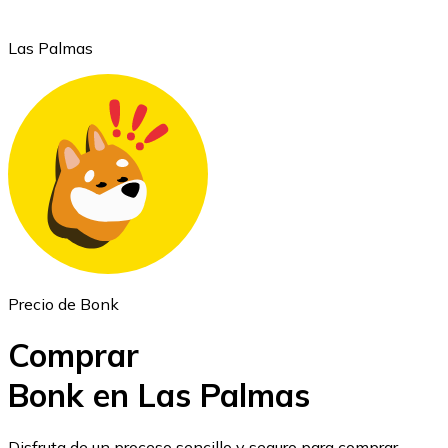
Las Palmas
Ethereum
ETH
Precio de Bonk
Comprar
Bonk en Las Palmas
USD Coin
Disfruta de un proceso sencillo y seguro para comprar,