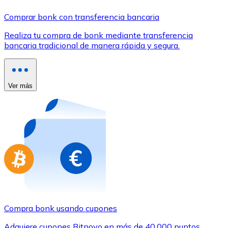
Comprar con Transferencia
Comprar bonk con transferencia bancaria
Tarjeta de crédito / débito
Realiza tu compra de bonk mediante transferencia
Utiliza tarjetas Visa y Mastercard para comprar criptom
bancaria tradicional de manera rápida y segura.
Comprar con tarjeta
Tienda - Tarjetas regalo
Ver más
Nuevo
Compra tarjetas regalo de tus marcas favoritas con cr
Ir a la tienda de tarjetas regalo
Compra bonk usando cupones
Adquiere cupones Bitnovo en más de 40.000 puntos