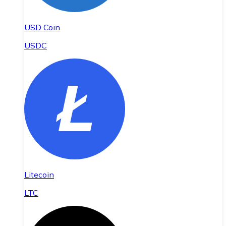
USD Coin
USDC
Litecoin
LTC