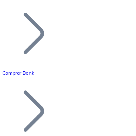
Listar Token
Añade tu proyecto a nuestro ecosistema.
Comprar Bonk
Bitcoin
BTC