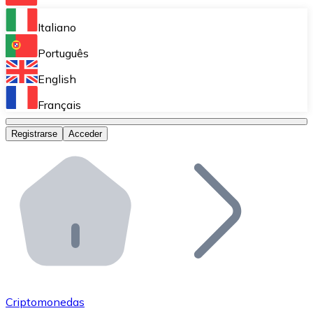
Bitnovo Ramp
Italiano
Integra nuestra solución en tu plataforma.
Português
Bitnovo Giftcards
English
Vende nuestras tarjetas regalo en tu negocio.
Français
Bitnovo OTC
Registrarse
Acceder
Realiza operaciones de gran volumen.
Bitnovo ATM
Integra un ATM Bitnovo en tu negocio y permite que t
Bitnovo API
Integra nuestra API en tu ecosistema.
Conviértete en Distribuidor
Únete a nuestra red de distribuidores.
Criptomonedas