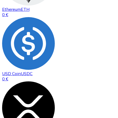
Ethereum
ETH
0 €
USD Coin
USDC
0 €