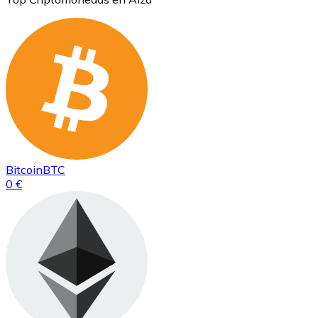
Bitcoin
BTC
0 €