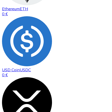
Ethereum
ETH
0 €
USD Coin
USDC
0 €