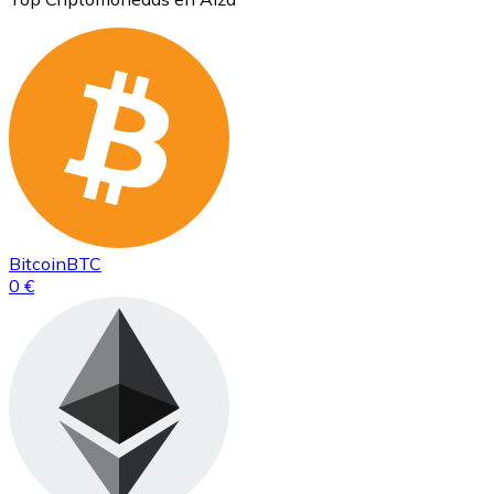
Bitcoin
BTC
0 €