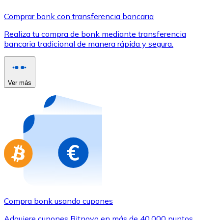
Comprar con Transferencia
Comprar bonk con transferencia bancaria
Tarjeta de crédito / débito
Realiza tu compra de bonk mediante transferencia
Utiliza tarjetas Visa y Mastercard para comprar criptom
bancaria tradicional de manera rápida y segura.
Comprar con tarjeta
Tienda - Tarjetas regalo
Ver más
Nuevo
Compra tarjetas regalo de tus marcas favoritas con cr
Ir a la tienda de tarjetas regalo
Compra bonk usando cupones
Adquiere cupones Bitnovo en más de 40.000 puntos