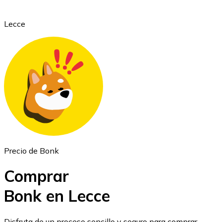
Lecce
Ethereum
ETH
Precio de Bonk
Comprar
Bonk en Lecce
USD Coin
Disfruta de un proceso sencillo y seguro para comprar,