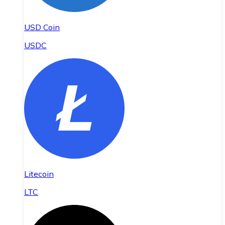
USD Coin
USDC
Litecoin
LTC