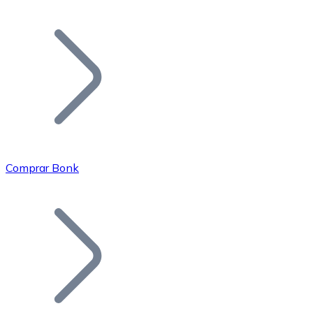
Listar Token
Añade tu proyecto a nuestro ecosistema.
Comprar Bonk
Bitcoin
BTC