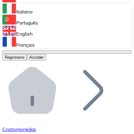
Bitnovo Ramp
Italiano
Integra nuestra solución en tu plataforma.
Português
Bitnovo Giftcards
English
Vende nuestras tarjetas regalo en tu negocio.
Français
Bitnovo OTC
Registrarse
Acceder
Realiza operaciones de gran volumen.
Bitnovo ATM
Integra un ATM Bitnovo en tu negocio y permite que t
Bitnovo API
Integra nuestra API en tu ecosistema.
Conviértete en Distribuidor
Únete a nuestra red de distribuidores.
Criptomonedas