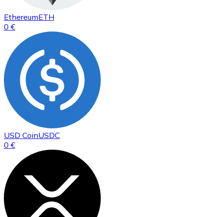
Ethereum
ETH
0 €
USD Coin
USDC
0 €