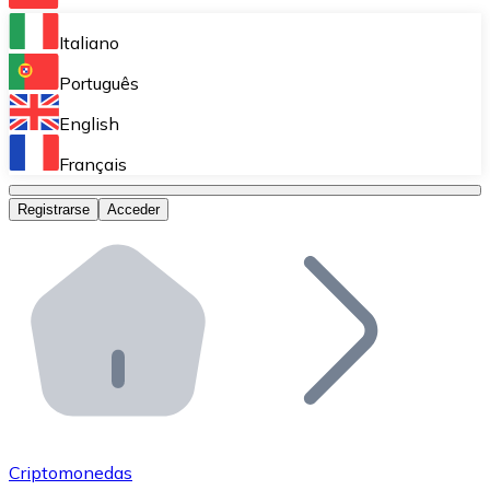
Bitnovo Ramp
Italiano
Integra nuestra solución en tu plataforma.
Português
Bitnovo Giftcards
English
Vende nuestras tarjetas regalo en tu negocio.
Français
Bitnovo OTC
Registrarse
Acceder
Realiza operaciones de gran volumen.
Bitnovo ATM
Integra un ATM Bitnovo en tu negocio y permite que t
Bitnovo API
Integra nuestra API en tu ecosistema.
Conviértete en Distribuidor
Únete a nuestra red de distribuidores.
Criptomonedas