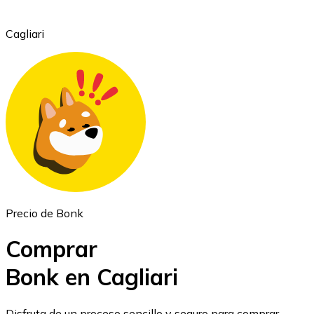
Cagliari
Ethereum
ETH
Precio de Bonk
Comprar
Bonk en Cagliari
USD Coin
Disfruta de un proceso sencillo y seguro para comprar,