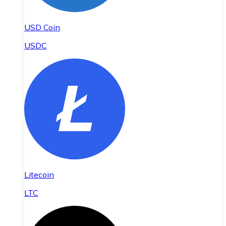
USD Coin
USDC
Litecoin
LTC