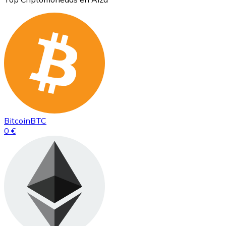
Bitcoin
BTC
0 €