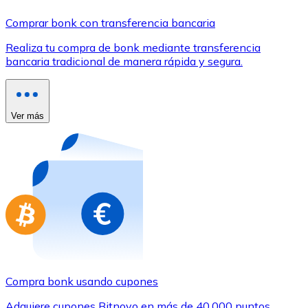
Comprar con Transferencia
Comprar bonk con transferencia bancaria
Tarjeta de crédito / débito
Realiza tu compra de bonk mediante transferencia
Utiliza tarjetas Visa y Mastercard para comprar criptom
bancaria tradicional de manera rápida y segura.
Comprar con tarjeta
Tienda - Tarjetas regalo
Ver más
Nuevo
Compra tarjetas regalo de tus marcas favoritas con cr
Ir a la tienda de tarjetas regalo
Compra bonk usando cupones
Adquiere cupones Bitnovo en más de 40.000 puntos