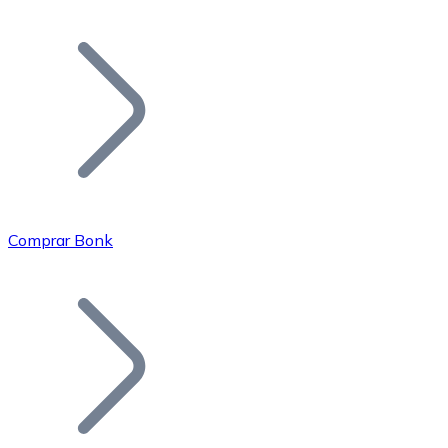
Listar Token
Añade tu proyecto a nuestro ecosistema.
Comprar Bonk
Bitcoin
BTC