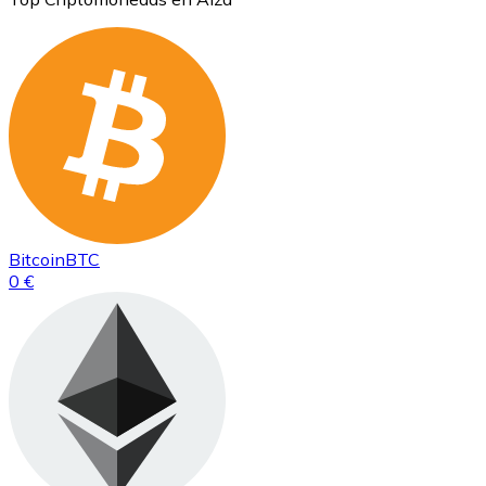
Bitcoin
BTC
0 €