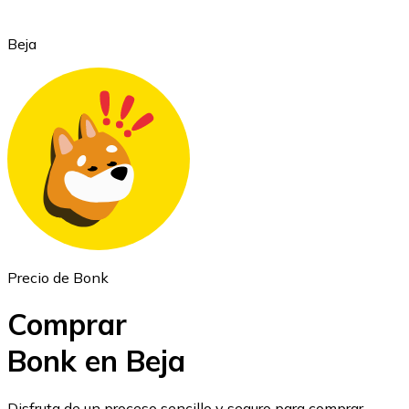
Beja
Ethereum
ETH
Precio de Bonk
Comprar
Bonk en Beja
USD Coin
Disfruta de un proceso sencillo y seguro para comprar,