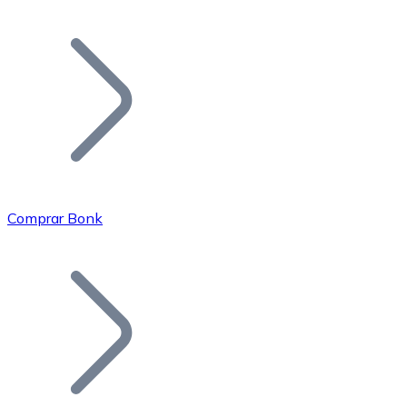
Listar Token
Añade tu proyecto a nuestro ecosistema.
Comprar Bonk
Bitcoin
BTC