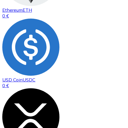
Ethereum
ETH
0 €
USD Coin
USDC
0 €