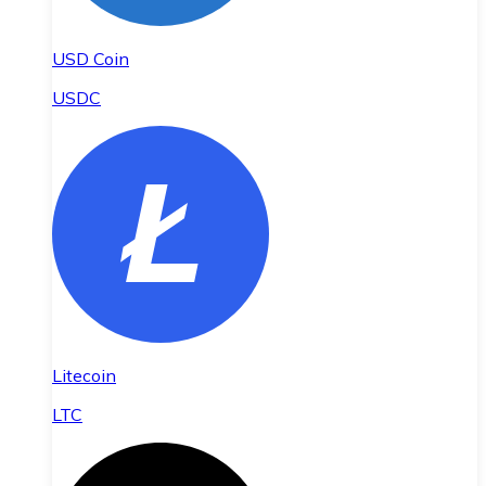
USD Coin
USDC
Litecoin
LTC