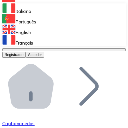
Bitnovo Ramp
Italiano
Integra nuestra solución en tu plataforma.
Português
Bitnovo Giftcards
English
Vende nuestras tarjetas regalo en tu negocio.
Français
Bitnovo OTC
Registrarse
Acceder
Realiza operaciones de gran volumen.
Bitnovo ATM
Integra un ATM Bitnovo en tu negocio y permite que t
Bitnovo API
Integra nuestra API en tu ecosistema.
Conviértete en Distribuidor
Únete a nuestra red de distribuidores.
Criptomonedas