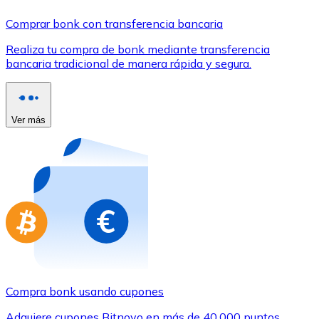
Comprar con Transferencia
Comprar bonk con transferencia bancaria
Tarjeta de crédito / débito
Realiza tu compra de bonk mediante transferencia
Utiliza tarjetas Visa y Mastercard para comprar criptom
bancaria tradicional de manera rápida y segura.
Comprar con tarjeta
Tienda - Tarjetas regalo
Ver más
Nuevo
Compra tarjetas regalo de tus marcas favoritas con cr
Ir a la tienda de tarjetas regalo
Compra bonk usando cupones
Adquiere cupones Bitnovo en más de 40.000 puntos