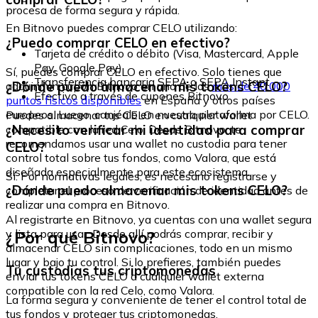
procesa de forma segura y rápida.
En Bitnovo puedes comprar CELO utilizando:
¿Puedo comprar CELO en efectivo?
Tarjeta de crédito o débito (Visa, Mastercard, Apple
Pay, Google Pay)
Sí, puedes comprar CELO en efectivo. Solo tienes que
Transferencia bancaria SEPA o SEPA Instant
¿Dónde puedo almacenar mis tokens CELO?
adquirir un cupón Bitnovo en uno de los
más de 40.000
Efectivo a través de cupones Bitnovo
puntos físicos disponibles
en España y otros países
europeos. Luego, canjéalo en nuestra plataforma por CELO.
Puedes almacenar tus CELO en cualquier wallet
¿Necesito verificar mi identidad para comprar
compatible con la red Celo. Desde Bitnovo, te
recomendamos usar una wallet no custodia para tener
CELO?
control total sobre tus fondos, como Valora, que está
diseñada especialmente para este ecosistema.
Sí. Por normativas legales, es necesario registrarse y
¿Dónde puedo almacenar mis tokens CELO?
completar el proceso de verificación de identidad antes de
realizar una compra en Bitnovo.
Al registrarte en Bitnovo, ya cuentas con una wallet segura
¿Por qué Bitnovo?
y lista para usar. Desde allí podrás comprar, recibir y
almacenar CELO sin complicaciones, todo en un mismo
lugar y bajo tu control. Si lo prefieres, también puedes
Tu custodias tus criptomonedas
enviar tus tokens CELO a cualquier wallet externa
compatible con la red Celo, como Valora.
La forma segura y conveniente de tener el control total de
tus fondos y proteger tus criptomonedas.