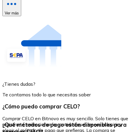
Ver más
¿Tienes dudas?
Te contamos todo lo que necesitas saber
¿Cómo puedo comprar CELO?
Comprar CELO en Bitnovo es muy sencillo. Solo tienes que
¿Qué métodos de pago están disponibles para
registrarte, seleccionar la cantidad que deseas adquirir y
elegir el método de pago que prefieras. La compra se
comprar CELO?