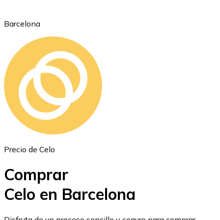
Barcelona
Ethereum
ETH
Precio de Celo
Comprar
Celo en Barcelona
USD Coin
Disfruta de un proceso sencillo y seguro para comprar,