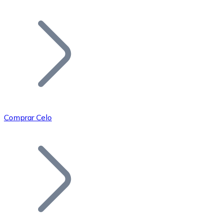
Listar Token
Añade tu proyecto a nuestro ecosistema.
Comprar Celo
Bitcoin
BTC