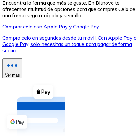
Encuentra la forma que más te guste. En Bitnovo te
ofrecemos multitud de opciones para que compres Celo de
una forma segura, rápida y sencilla.
Comprar celo con Apple Pay y Google Pay
Compra celo en segundos desde tu móvil. Con Apple Pay o
XRP
Google Pay, solo necesitas un toque para pagar de forma
segura.
XRP
Ver más
Ver todo
Efectivo
Compra criptomonedas con efectivo en tu tienda más 
Comprar con efectivo
Transferencia SEPA
Añade fondos a tu cuenta Bitnovo o realiza compras di