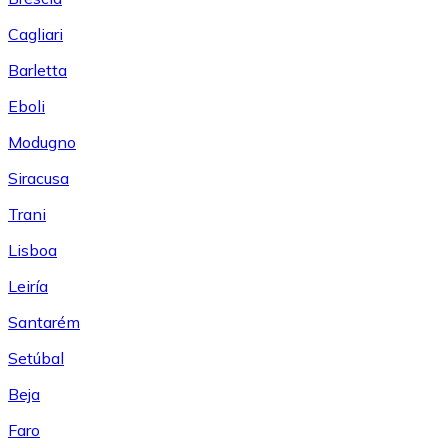
Cagliari
Barletta
Eboli
Modugno
Siracusa
Trani
Lisboa
Leiría
Santarém
Setúbal
Beja
Faro