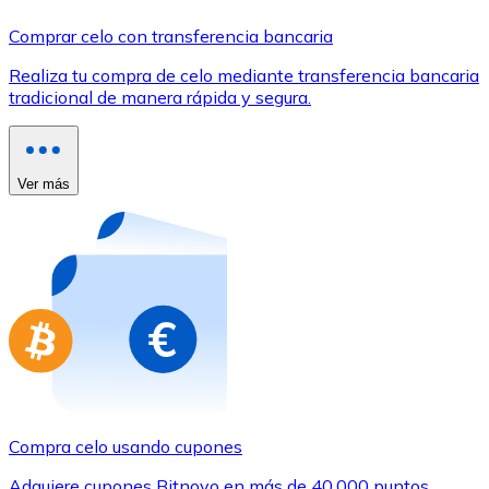
Comprar con Transferencia
Comprar celo con transferencia bancaria
Tarjeta de crédito / débito
Realiza tu compra de celo mediante transferencia bancaria
Utiliza tarjetas Visa y Mastercard para comprar criptom
tradicional de manera rápida y segura.
Comprar con tarjeta
Tienda - Tarjetas regalo
Ver más
Nuevo
Compra tarjetas regalo de tus marcas favoritas con cr
Ir a la tienda de tarjetas regalo
Compra celo usando cupones
Adquiere cupones Bitnovo en más de 40.000 puntos