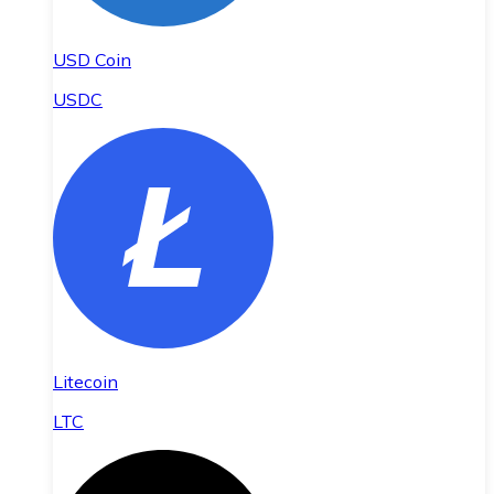
USD Coin
USDC
Litecoin
LTC