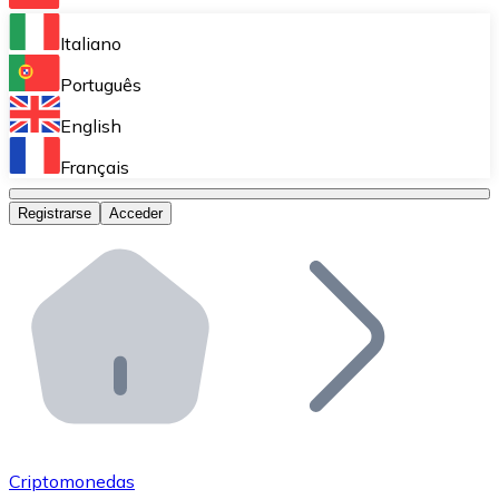
Bitnovo Ramp
Italiano
Integra nuestra solución en tu plataforma.
Português
Bitnovo Giftcards
English
Vende nuestras tarjetas regalo en tu negocio.
Français
Bitnovo OTC
Registrarse
Acceder
Realiza operaciones de gran volumen.
Bitnovo ATM
Integra un ATM Bitnovo en tu negocio y permite que t
Bitnovo API
Integra nuestra API en tu ecosistema.
Conviértete en Distribuidor
Únete a nuestra red de distribuidores.
Criptomonedas