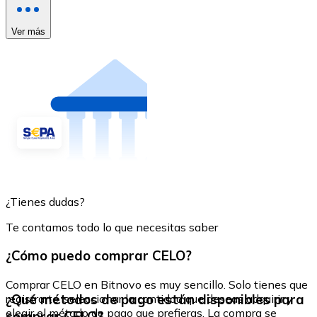
Ver más
¿Tienes dudas?
Te contamos todo lo que necesitas saber
¿Cómo puedo comprar CELO?
Comprar CELO en Bitnovo es muy sencillo. Solo tienes que
¿Qué métodos de pago están disponibles para
registrarte, seleccionar la cantidad que deseas adquirir y
elegir el método de pago que prefieras. La compra se
comprar CELO?