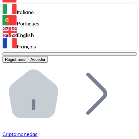
Bitnovo Ramp
Italiano
Integra nuestra solución en tu plataforma.
Português
Bitnovo Giftcards
English
Vende nuestras tarjetas regalo en tu negocio.
Français
Bitnovo OTC
Registrarse
Acceder
Realiza operaciones de gran volumen.
Bitnovo ATM
Integra un ATM Bitnovo en tu negocio y permite que t
Bitnovo API
Integra nuestra API en tu ecosistema.
Conviértete en Distribuidor
Únete a nuestra red de distribuidores.
Criptomonedas