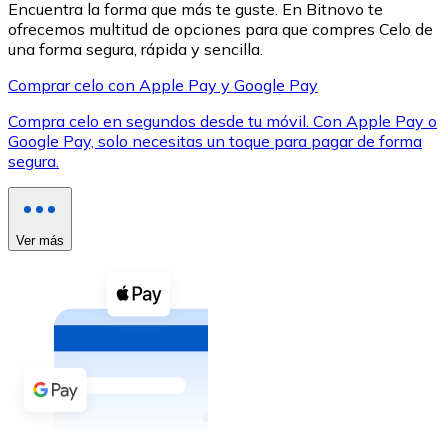
Encuentra la forma que más te guste. En Bitnovo te
ofrecemos multitud de opciones para que compres Celo de
una forma segura, rápida y sencilla.
Comprar celo con Apple Pay y Google Pay
Compra celo en segundos desde tu móvil. Con Apple Pay o
XRP
Google Pay, solo necesitas un toque para pagar de forma
segura.
XRP
Ver más
Ver todo
Efectivo
Compra criptomonedas con efectivo en tu tienda más 
Comprar con efectivo
Transferencia SEPA
Añade fondos a tu cuenta Bitnovo o realiza compras di