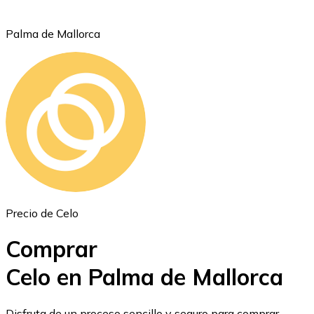
Palma de Mallorca
Ethereum
ETH
Precio de Celo
Comprar
Celo en Palma de Mallorca
USD Coin
Disfruta de un proceso sencillo y seguro para comprar,