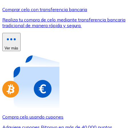
Comprar con Transferencia
Comprar celo con transferencia bancaria
Tarjeta de crédito / débito
Realiza tu compra de celo mediante transferencia bancaria
Utiliza tarjetas Visa y Mastercard para comprar criptom
tradicional de manera rápida y segura.
Comprar con tarjeta
Tienda - Tarjetas regalo
Ver más
Nuevo
Compra tarjetas regalo de tus marcas favoritas con cr
Ir a la tienda de tarjetas regalo
Compra celo usando cupones
Adquiere cupones Bitnovo en más de 40.000 puntos