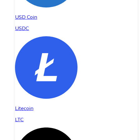
USD Coin
USDC
Litecoin
LTC