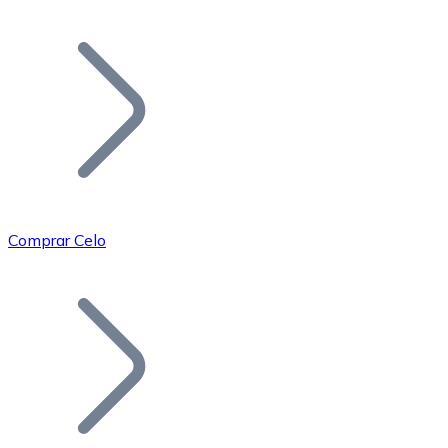
Listar Token
Añade tu proyecto a nuestro ecosistema.
Comprar Celo
Bitcoin
BTC