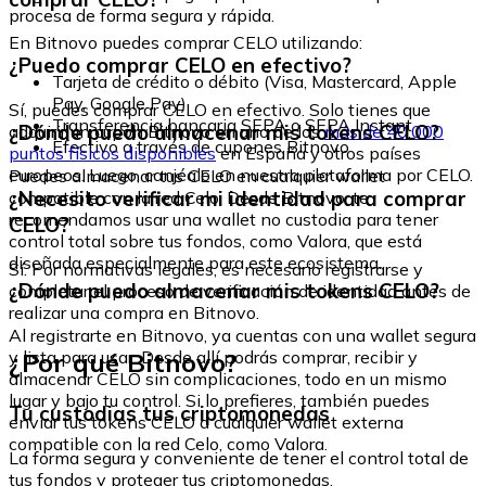
procesa de forma segura y rápida.
En Bitnovo puedes comprar CELO utilizando:
¿Puedo comprar CELO en efectivo?
Tarjeta de crédito o débito (Visa, Mastercard, Apple
Pay, Google Pay)
Sí, puedes comprar CELO en efectivo. Solo tienes que
Transferencia bancaria SEPA o SEPA Instant
¿Dónde puedo almacenar mis tokens CELO?
adquirir un cupón Bitnovo en uno de los
más de 40.000
Efectivo a través de cupones Bitnovo
puntos físicos disponibles
en España y otros países
europeos. Luego, canjéalo en nuestra plataforma por CELO.
Puedes almacenar tus CELO en cualquier wallet
¿Necesito verificar mi identidad para comprar
compatible con la red Celo. Desde Bitnovo, te
recomendamos usar una wallet no custodia para tener
CELO?
control total sobre tus fondos, como Valora, que está
diseñada especialmente para este ecosistema.
Sí. Por normativas legales, es necesario registrarse y
¿Dónde puedo almacenar mis tokens CELO?
completar el proceso de verificación de identidad antes de
realizar una compra en Bitnovo.
Al registrarte en Bitnovo, ya cuentas con una wallet segura
¿Por qué Bitnovo?
y lista para usar. Desde allí podrás comprar, recibir y
almacenar CELO sin complicaciones, todo en un mismo
lugar y bajo tu control. Si lo prefieres, también puedes
Tu custodias tus criptomonedas
enviar tus tokens CELO a cualquier wallet externa
compatible con la red Celo, como Valora.
La forma segura y conveniente de tener el control total de
tus fondos y proteger tus criptomonedas.