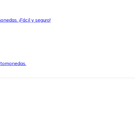
onedas. ¡Fácil y seguro!
iptomonedas.
o.