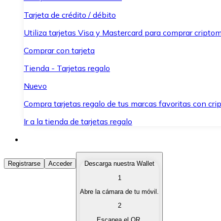
Tarjeta de crédito / débito
Utiliza tarjetas Visa y Mastercard para comprar criptom
Comprar con tarjeta
Tienda - Tarjetas regalo
Nuevo
Compra tarjetas regalo de tus marcas favoritas con cr
Ir a la tienda de tarjetas regalo
Comprar Criptomonedas
Registrarse
Acceder
Descarga nuestra Wallet
1
Compra criptomonedas con diferentes métodos de pag
Abre la cámara de tu móvil.
Vender Criptomonedas
2
Vende tus criptomonedas de forma rápida y segura.
Escanea el QR.