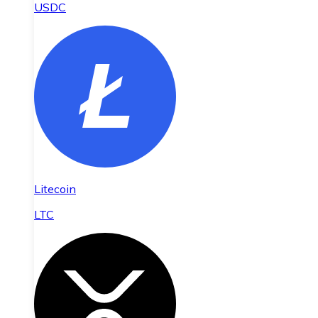
USDC
Litecoin
LTC