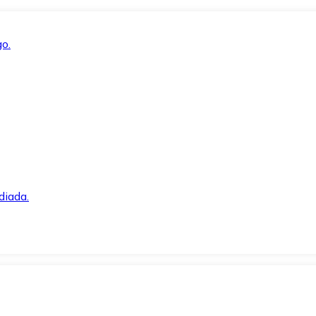
o.
diada.