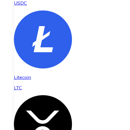
USDC
Litecoin
LTC