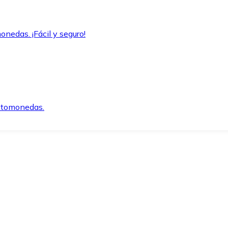
onedas. ¡Fácil y seguro!
iptomonedas.
o.