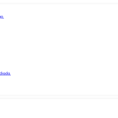
o.
diada.