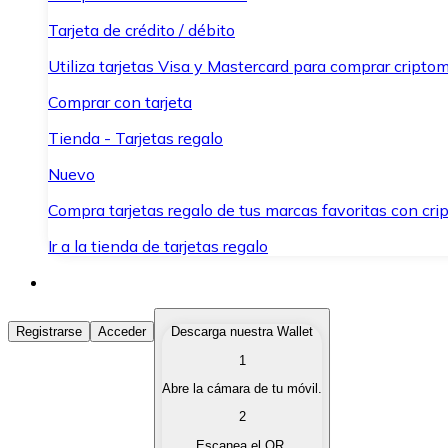
Tarjeta de crédito / débito
Utiliza tarjetas Visa y Mastercard para comprar criptom
Comprar con tarjeta
Tienda - Tarjetas regalo
Nuevo
Compra tarjetas regalo de tus marcas favoritas con cr
Ir a la tienda de tarjetas regalo
Comprar Criptomonedas
Registrarse
Acceder
Descarga nuestra Wallet
1
Compra criptomonedas con diferentes métodos de pag
Abre la cámara de tu móvil.
Vender Criptomonedas
2
Vende tus criptomonedas de forma rápida y segura.
Escanea el QR.