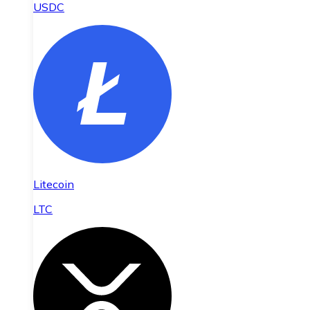
USDC
Litecoin
LTC