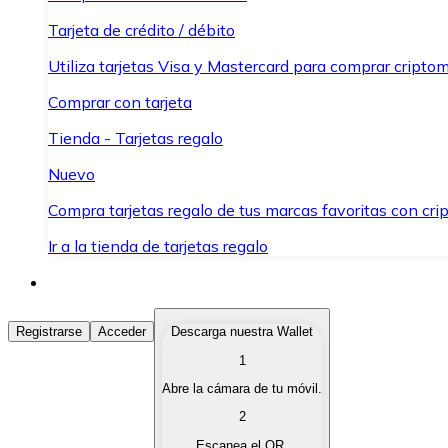
Tarjeta de crédito / débito
Utiliza tarjetas Visa y Mastercard para comprar criptom
Comprar con tarjeta
Tienda - Tarjetas regalo
Nuevo
Compra tarjetas regalo de tus marcas favoritas con cr
Ir a la tienda de tarjetas regalo
Comprar Criptomonedas
Registrarse
Acceder
Descarga nuestra Wallet
1
Compra criptomonedas con diferentes métodos de pag
Abre la cámara de tu móvil.
Vender Criptomonedas
2
Vende tus criptomonedas de forma rápida y segura.
Escanea el QR.