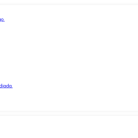
o.
diada.