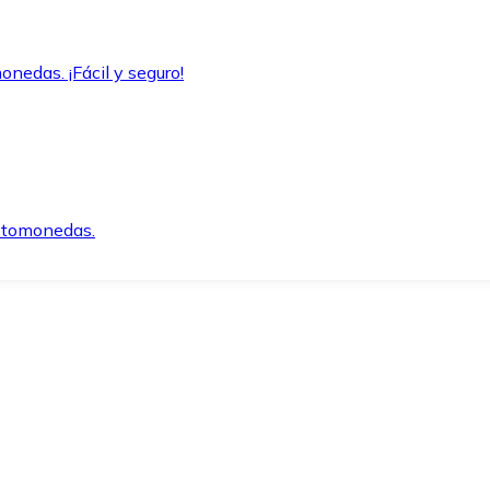
onedas. ¡Fácil y seguro!
iptomonedas.
o.