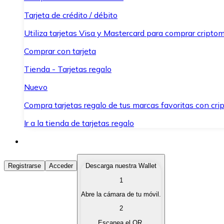
Tarjeta de crédito / débito
Utiliza tarjetas Visa y Mastercard para comprar criptom
Comprar con tarjeta
Tienda - Tarjetas regalo
Nuevo
Compra tarjetas regalo de tus marcas favoritas con cr
Ir a la tienda de tarjetas regalo
Comprar Criptomonedas
Registrarse
Acceder
Descarga nuestra Wallet
1
Compra criptomonedas con diferentes métodos de pag
Abre la cámara de tu móvil.
Vender Criptomonedas
2
Vende tus criptomonedas de forma rápida y segura.
Escanea el QR.