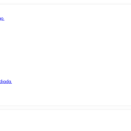
o.
diada.