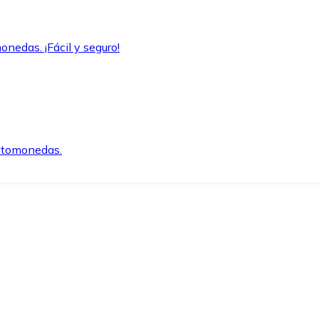
onedas. ¡Fácil y seguro!
iptomonedas.
o.