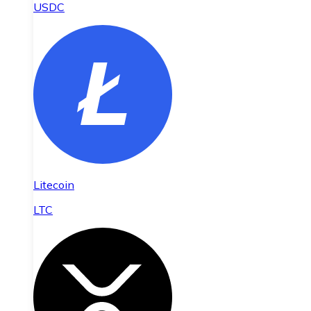
USDC
Litecoin
LTC