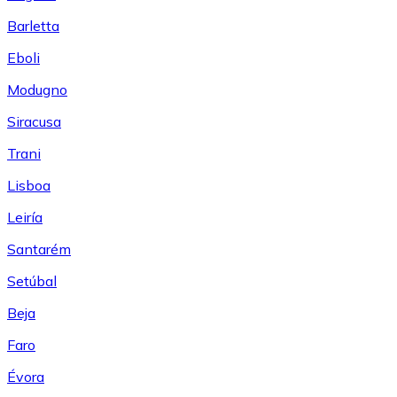
Barletta
Eboli
Modugno
Siracusa
Trani
Lisboa
Leiría
Santarém
Setúbal
Beja
Faro
Évora