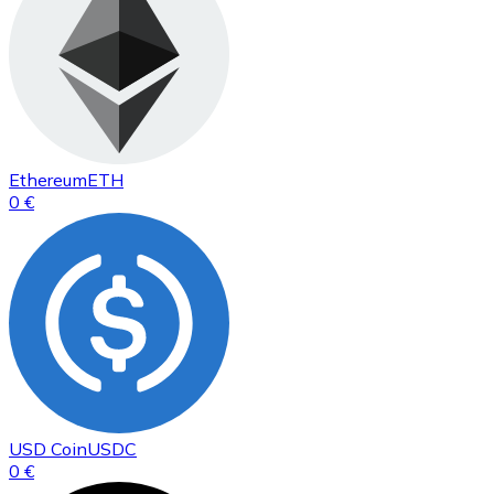
Ethereum
ETH
0 €
USD Coin
USDC
0 €