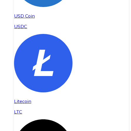
USD Coin
USDC
Litecoin
LTC