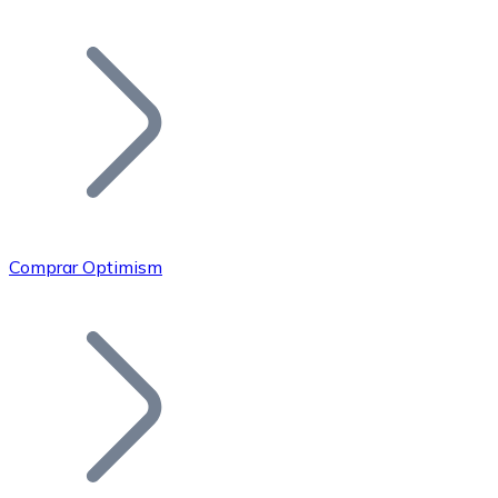
Listar Token
Añade tu proyecto a nuestro ecosistema.
Comprar Optimism
Bitcoin
BTC