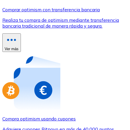
Comprar con Transferencia
Comprar optimism con transferencia bancaria
Tarjeta de crédito / débito
Realiza tu compra de optimism mediante transferencia
Utiliza tarjetas Visa y Mastercard para comprar criptom
bancaria tradicional de manera rápida y segura.
Comprar con tarjeta
Tienda - Tarjetas regalo
Ver más
Nuevo
Compra tarjetas regalo de tus marcas favoritas con cr
Ir a la tienda de tarjetas regalo
Compra optimism usando cupones
Adquiere cupones Bitnovo en más de 40.000 puntos