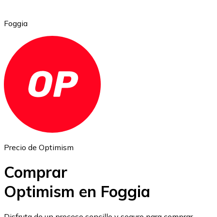
Foggia
Ethereum
ETH
Precio de Optimism
Comprar
Optimism en Foggia
USD Coin
Disfruta de un proceso sencillo y seguro para comprar,