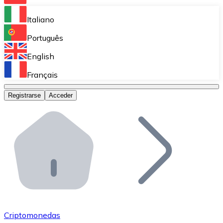
Bitnovo Ramp
Italiano
Integra nuestra solución en tu plataforma.
Português
Bitnovo Giftcards
English
Vende nuestras tarjetas regalo en tu negocio.
Français
Bitnovo OTC
Registrarse
Acceder
Realiza operaciones de gran volumen.
Bitnovo ATM
Integra un ATM Bitnovo en tu negocio y permite que t
Bitnovo API
Integra nuestra API en tu ecosistema.
Conviértete en Distribuidor
Únete a nuestra red de distribuidores.
Criptomonedas