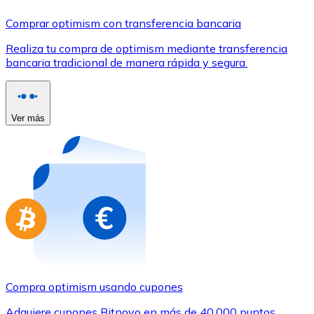
Comprar con Transferencia
Comprar optimism con transferencia bancaria
Tarjeta de crédito / débito
Realiza tu compra de optimism mediante transferencia
Utiliza tarjetas Visa y Mastercard para comprar criptom
bancaria tradicional de manera rápida y segura.
Comprar con tarjeta
Tienda - Tarjetas regalo
Ver más
Nuevo
Compra tarjetas regalo de tus marcas favoritas con cr
Ir a la tienda de tarjetas regalo
Compra optimism usando cupones
Adquiere cupones Bitnovo en más de 40.000 puntos