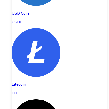
USD Coin
USDC
Litecoin
LTC