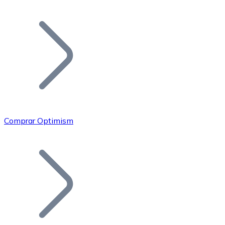
Listar Token
Añade tu proyecto a nuestro ecosistema.
Comprar Optimism
Bitcoin
BTC