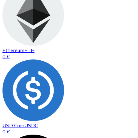
Ethereum
ETH
0 €
USD Coin
USDC
0 €