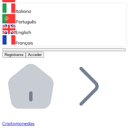
Bitnovo Ramp
Italiano
Integra nuestra solución en tu plataforma.
Português
Bitnovo Giftcards
English
Vende nuestras tarjetas regalo en tu negocio.
Français
Bitnovo OTC
Registrarse
Acceder
Realiza operaciones de gran volumen.
Bitnovo ATM
Integra un ATM Bitnovo en tu negocio y permite que t
Bitnovo API
Integra nuestra API en tu ecosistema.
Conviértete en Distribuidor
Únete a nuestra red de distribuidores.
Criptomonedas