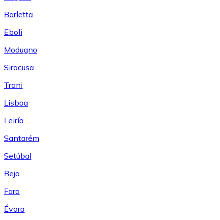
Barletta
Eboli
Modugno
Siracusa
Trani
Lisboa
Leiría
Santarém
Setúbal
Beja
Faro
Évora