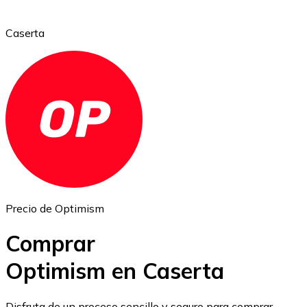
Caserta
Ethereum
ETH
Precio de Optimism
Comprar
Optimism en Caserta
USD Coin
Disfruta de un proceso sencillo y seguro para comprar,