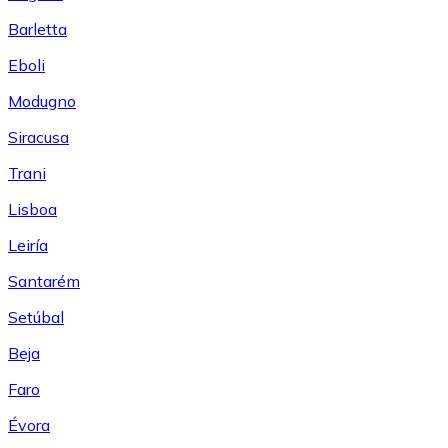
Barletta
Eboli
Modugno
Siracusa
Trani
Lisboa
Leiría
Santarém
Setúbal
Beja
Faro
Évora