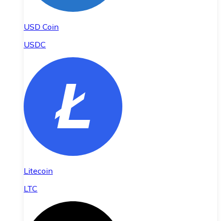
USD Coin
USDC
Litecoin
LTC