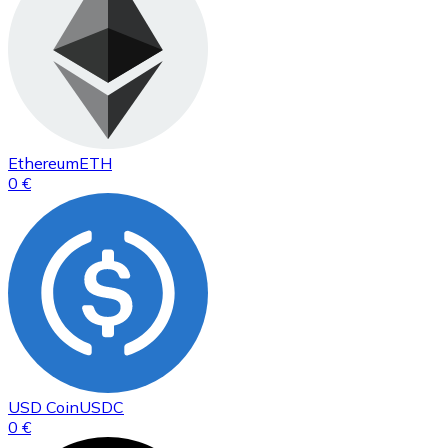
Ethereum
ETH
0 €
USD Coin
USDC
0 €