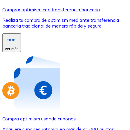
Comprar con Transferencia
Comprar optimism con transferencia bancaria
Tarjeta de crédito / débito
Realiza tu compra de optimism mediante transferencia
Utiliza tarjetas Visa y Mastercard para comprar criptom
bancaria tradicional de manera rápida y segura.
Comprar con tarjeta
Tienda - Tarjetas regalo
Ver más
Nuevo
Compra tarjetas regalo de tus marcas favoritas con cr
Ir a la tienda de tarjetas regalo
Compra optimism usando cupones
Adquiere cupones Bitnovo en más de 40.000 puntos