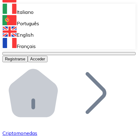
Bitnovo Ramp
Italiano
Integra nuestra solución en tu plataforma.
Português
Bitnovo Giftcards
English
Vende nuestras tarjetas regalo en tu negocio.
Français
Bitnovo OTC
Registrarse
Acceder
Realiza operaciones de gran volumen.
Bitnovo ATM
Integra un ATM Bitnovo en tu negocio y permite que t
Bitnovo API
Integra nuestra API en tu ecosistema.
Conviértete en Distribuidor
Únete a nuestra red de distribuidores.
Criptomonedas