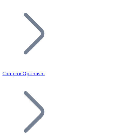
Listar Token
Añade tu proyecto a nuestro ecosistema.
Comprar Optimism
Bitcoin
BTC