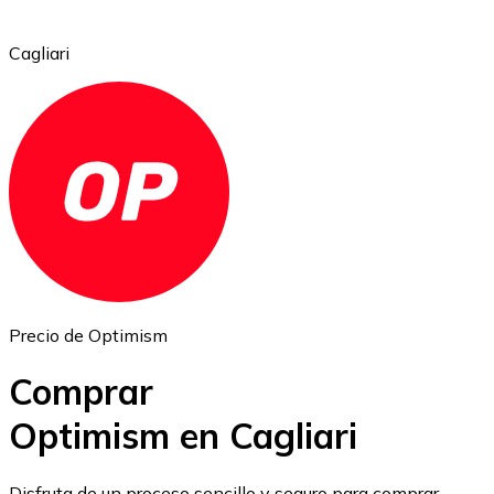
Cagliari
Ethereum
ETH
Precio de Optimism
Comprar
Optimism en Cagliari
USD Coin
Disfruta de un proceso sencillo y seguro para comprar,