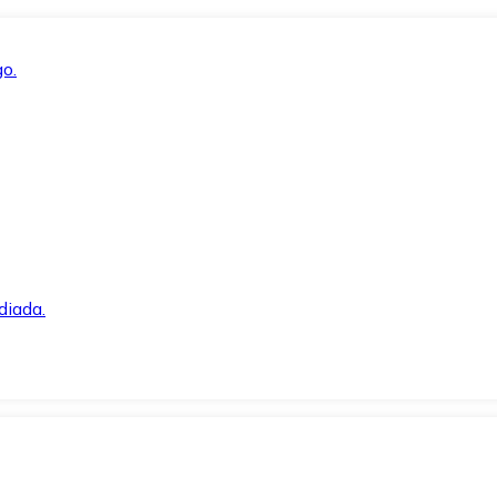
o.
diada.