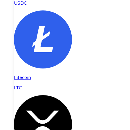
USDC
Litecoin
LTC