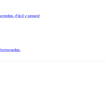
onedas. ¡Fácil y seguro!
iptomonedas.
o.