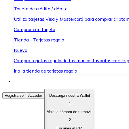
Tarjeta de crédito / débito
Utiliza tarjetas Visa y Mastercard para comprar criptom
Comprar con tarjeta
Tienda - Tarjetas regalo
Nuevo
Compra tarjetas regalo de tus marcas favoritas con cr
Ir a la tienda de tarjetas regalo
Comprar Criptomonedas
Registrarse
Acceder
Descarga nuestra Wallet
1
Compra criptomonedas con diferentes métodos de pag
Abre la cámara de tu móvil.
Vender Criptomonedas
2
Vende tus criptomonedas de forma rápida y segura.
Escanea el QR.