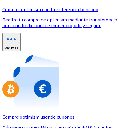
Comprar con Transferencia
Comprar optimism con transferencia bancaria
Tarjeta de crédito / débito
Realiza tu compra de optimism mediante transferencia
Utiliza tarjetas Visa y Mastercard para comprar criptom
bancaria tradicional de manera rápida y segura.
Comprar con tarjeta
Tienda - Tarjetas regalo
Ver más
Nuevo
Compra tarjetas regalo de tus marcas favoritas con cr
Ir a la tienda de tarjetas regalo
Compra optimism usando cupones
Adquiere cupones Bitnovo en más de 40.000 puntos