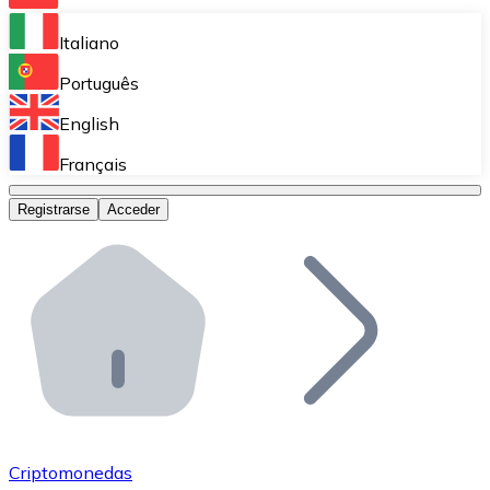
Bitnovo Ramp
Italiano
Integra nuestra solución en tu plataforma.
Português
Bitnovo Giftcards
English
Vende nuestras tarjetas regalo en tu negocio.
Français
Bitnovo OTC
Registrarse
Acceder
Realiza operaciones de gran volumen.
Bitnovo ATM
Integra un ATM Bitnovo en tu negocio y permite que t
Bitnovo API
Integra nuestra API en tu ecosistema.
Conviértete en Distribuidor
Únete a nuestra red de distribuidores.
Criptomonedas