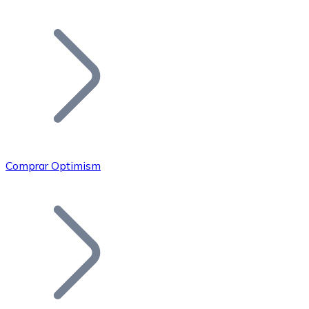
Listar Token
Añade tu proyecto a nuestro ecosistema.
Comprar Optimism
Bitcoin
BTC