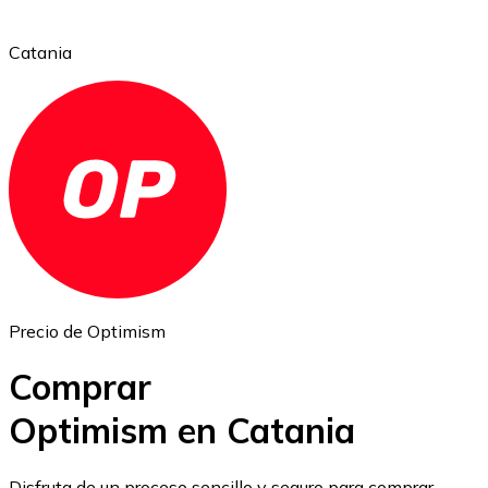
Catania
Ethereum
ETH
Precio de Optimism
Comprar
Optimism en Catania
USD Coin
Disfruta de un proceso sencillo y seguro para comprar,