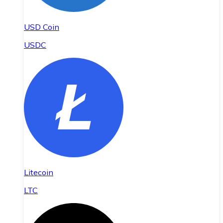
USD Coin
USDC
Litecoin
LTC