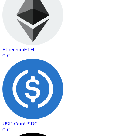
Ethereum
ETH
0 €
USD Coin
USDC
0 €