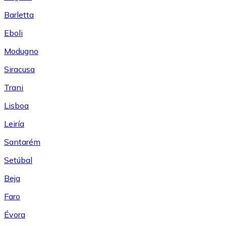
Barletta
Eboli
Modugno
Siracusa
Trani
Lisboa
Leiría
Santarém
Setúbal
Beja
Faro
Évora