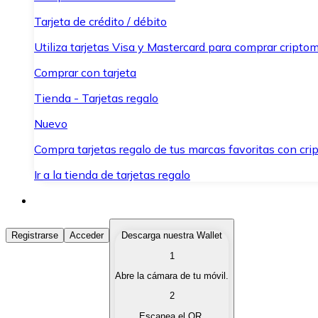
Tarjeta de crédito / débito
Utiliza tarjetas Visa y Mastercard para comprar criptom
Comprar con tarjeta
Tienda - Tarjetas regalo
Nuevo
Compra tarjetas regalo de tus marcas favoritas con cr
Ir a la tienda de tarjetas regalo
Comprar Criptomonedas
Registrarse
Acceder
Descarga nuestra Wallet
1
Compra criptomonedas con diferentes métodos de pag
Abre la cámara de tu móvil.
Vender Criptomonedas
2
Vende tus criptomonedas de forma rápida y segura.
Escanea el QR.