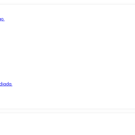
o.
diada.