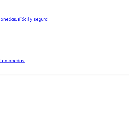
onedas. ¡Fácil y seguro!
iptomonedas.
o.