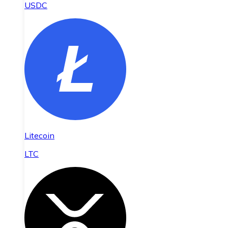
USDC
Litecoin
LTC