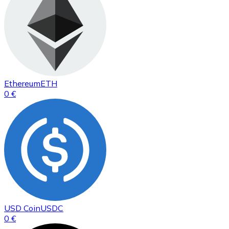
Ethereum
ETH
0 €
USD Coin
USDC
0 €