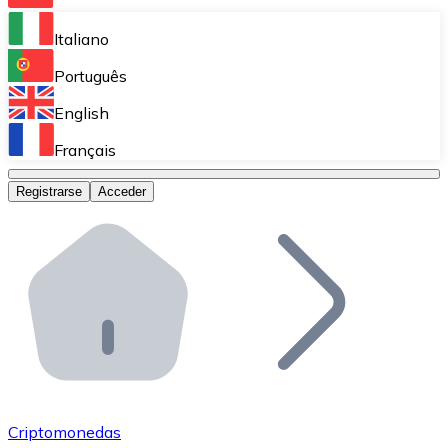
Bitnovo Ramp
Italiano
Integra nuestra solución en tu plataforma.
Português
Bitnovo Giftcards
English
Vende nuestras tarjetas regalo en tu negocio.
Français
Bitnovo OTC
Registrarse
Acceder
Realiza operaciones de gran volumen.
Bitnovo ATM
Integra un ATM Bitnovo en tu negocio y permite que t
Bitnovo API
Integra nuestra API en tu ecosistema.
Conviértete en Distribuidor
Únete a nuestra red de distribuidores.
Criptomonedas