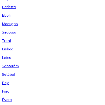
Barletta
Eboli
Modugno
Siracusa
Trani
Lisboa
Leiría
Santarém
Setúbal
Beja
Faro
Évora