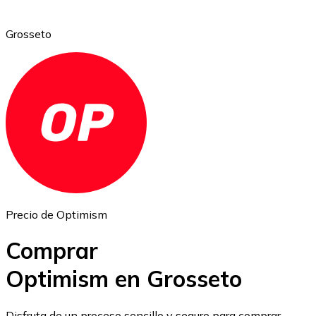
Grosseto
Ethereum
ETH
Precio de Optimism
Comprar
Optimism en Grosseto
USD Coin
Disfruta de un proceso sencillo y seguro para comprar,