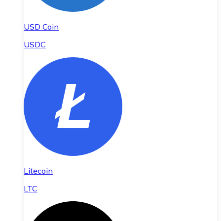
USD Coin
USDC
Litecoin
LTC