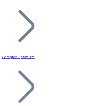
Listar Token
Añade tu proyecto a nuestro ecosistema.
Comprar Optimism
Bitcoin
BTC