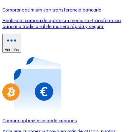
Comprar con Transferencia
Comprar optimism con transferencia bancaria
Tarjeta de crédito / débito
Realiza tu compra de optimism mediante transferencia
Utiliza tarjetas Visa y Mastercard para comprar criptom
bancaria tradicional de manera rápida y segura.
Comprar con tarjeta
Tienda - Tarjetas regalo
Ver más
Nuevo
Compra tarjetas regalo de tus marcas favoritas con cr
Ir a la tienda de tarjetas regalo
Compra optimism usando cupones
Adquiere cupones Bitnovo en más de 40.000 puntos