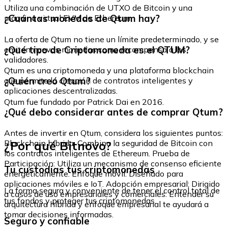
Utiliza una combinación de UTXO de Bitcoin y una
¿Cuántas monedas de Qtum hay?
máquina virtual EVM de Ethereum.
La oferta de Qtum no tiene un límite predeterminado, y se
¿Qué tipo de Criptomoneda es el QTUM?
emiten nuevas monedas como recompensa a los
validadores.
Qtum es una criptomoneda y una plataforma blockchain
¿Quién creó Qtum?
que permite la creación de contratos inteligentes y
aplicaciones descentralizadas.
Qtum fue fundado por Patrick Dai en 2016.
¿Qué debo considerar antes de comprar Qtum?
Antes de invertir en Qtum, considera los siguientes puntos:
¿Por qué Bitnovo?
Blockchain híbrida: Combina la seguridad de Bitcoin con
los contratos inteligentes de Ethereum. Prueba de
Participación: Utiliza un mecanismo de consenso eficiente
Tu custodias tus criptomonedas
energéticamente. Enfoque móvil: Diseñado para
aplicaciones móviles e IoT. Adopción empresarial: Dirigido
La forma segura y conveniente de tener el control total de
a casos de uso empresariales y comerciales. Entender su
tus fondos y proteger tus criptomonedas.
arquitectura híbrida y enfoque empresarial te ayudará a
tomar decisiones informadas.
Seguro y confiable