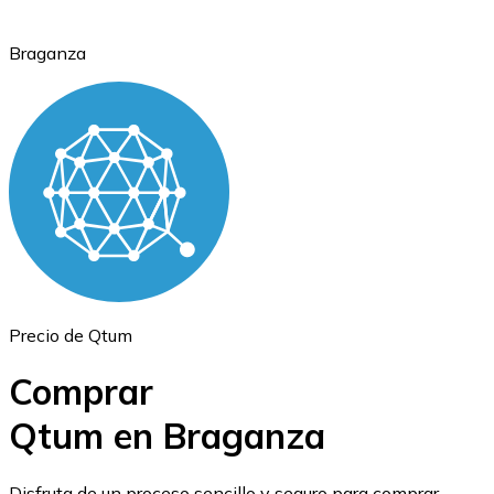
Braganza
Ethereum
ETH
Precio de Qtum
Comprar
Qtum en Braganza
USD Coin
Disfruta de un proceso sencillo y seguro para comprar,