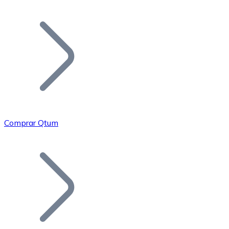
Listar Token
Añade tu proyecto a nuestro ecosistema.
Comprar Qtum
Bitcoin
BTC