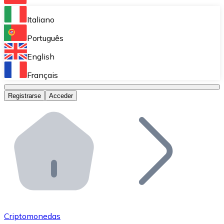
Bitnovo Ramp
Italiano
Integra nuestra solución en tu plataforma.
Português
Bitnovo Giftcards
English
Vende nuestras tarjetas regalo en tu negocio.
Français
Bitnovo OTC
Registrarse
Acceder
Realiza operaciones de gran volumen.
Bitnovo ATM
Integra un ATM Bitnovo en tu negocio y permite que t
Bitnovo API
Integra nuestra API en tu ecosistema.
Conviértete en Distribuidor
Únete a nuestra red de distribuidores.
Criptomonedas