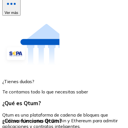
Ver más
¿Tienes dudas?
Te contamos todo lo que necesitas saber
¿Qué es Qtum?
Qtum es una plataforma de cadena de bloques que
¿Cómo funciona Qtum?
combina elementos de Bitcoin y Ethereum para admitir
aplicaciones y contratos inteligentes.