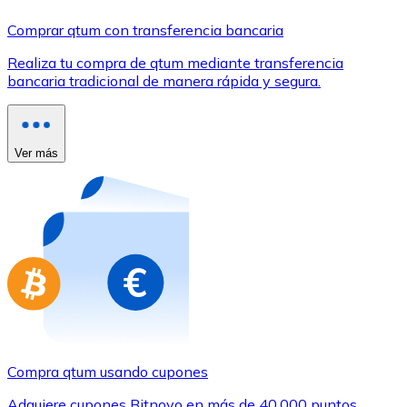
Comprar con Transferencia
Comprar qtum con transferencia bancaria
Tarjeta de crédito / débito
Realiza tu compra de qtum mediante transferencia
Utiliza tarjetas Visa y Mastercard para comprar criptom
bancaria tradicional de manera rápida y segura.
Comprar con tarjeta
Tienda - Tarjetas regalo
Ver más
Nuevo
Compra tarjetas regalo de tus marcas favoritas con cr
Ir a la tienda de tarjetas regalo
Compra qtum usando cupones
Adquiere cupones Bitnovo en más de 40.000 puntos