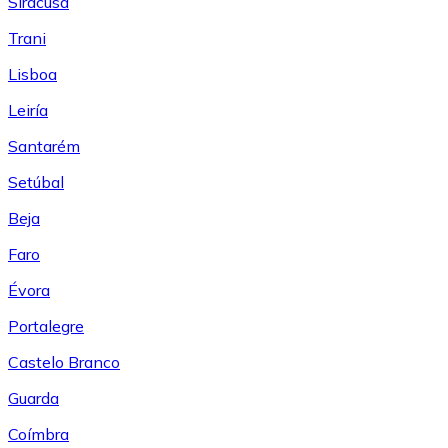
Siracusa
Trani
Lisboa
Leiría
Santarém
Setúbal
Beja
Faro
Évora
Portalegre
Castelo Branco
Guarda
Coímbra