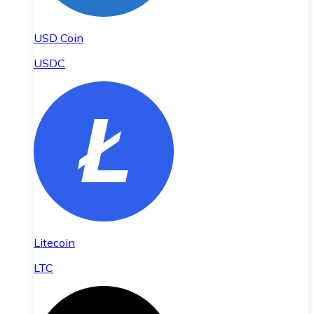
USD Coin
USDC
Litecoin
LTC