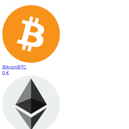
Bitcoin
BTC
0 €