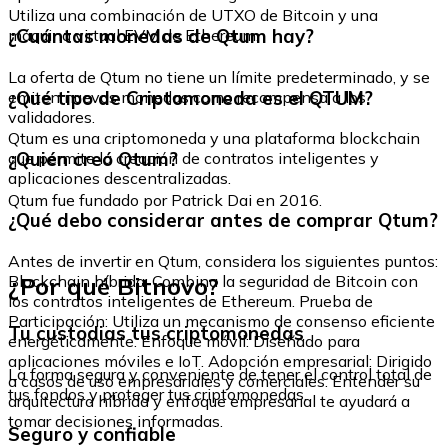
Utiliza una combinación de UTXO de Bitcoin y una
¿Cuántas monedas de Qtum hay?
máquina virtual EVM de Ethereum.
La oferta de Qtum no tiene un límite predeterminado, y se
¿Qué tipo de Criptomoneda es el QTUM?
emiten nuevas monedas como recompensa a los
validadores.
Qtum es una criptomoneda y una plataforma blockchain
¿Quién creó Qtum?
que permite la creación de contratos inteligentes y
aplicaciones descentralizadas.
Qtum fue fundado por Patrick Dai en 2016.
¿Qué debo considerar antes de comprar Qtum?
Antes de invertir en Qtum, considera los siguientes puntos:
¿Por qué Bitnovo?
Blockchain híbrida: Combina la seguridad de Bitcoin con
los contratos inteligentes de Ethereum. Prueba de
Participación: Utiliza un mecanismo de consenso eficiente
Tu custodias tus criptomonedas
energéticamente. Enfoque móvil: Diseñado para
aplicaciones móviles e IoT. Adopción empresarial: Dirigido
La forma segura y conveniente de tener el control total de
a casos de uso empresariales y comerciales. Entender su
tus fondos y proteger tus criptomonedas.
arquitectura híbrida y enfoque empresarial te ayudará a
tomar decisiones informadas.
Seguro y confiable