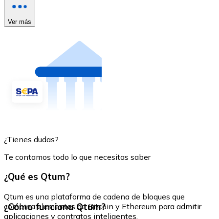
Ver más
¿Tienes dudas?
Te contamos todo lo que necesitas saber
¿Qué es Qtum?
Qtum es una plataforma de cadena de bloques que
¿Cómo funciona Qtum?
combina elementos de Bitcoin y Ethereum para admitir
aplicaciones y contratos inteligentes.