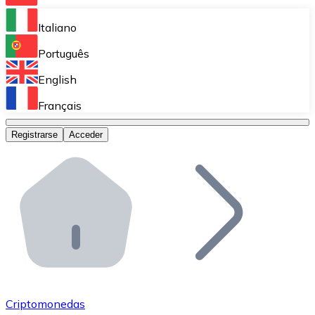
Bitnovo Ramp
Italiano
Integra nuestra solución en tu plataforma.
Português
Bitnovo Giftcards
English
Vende nuestras tarjetas regalo en tu negocio.
Français
Bitnovo OTC
Registrarse
Acceder
Realiza operaciones de gran volumen.
Bitnovo ATM
Integra un ATM Bitnovo en tu negocio y permite que t
Bitnovo API
Integra nuestra API en tu ecosistema.
Conviértete en Distribuidor
Únete a nuestra red de distribuidores.
Criptomonedas