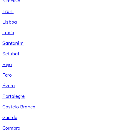
Siracusa
Trani
Lisboa
Leiría
Santarém
Setúbal
Beja
Faro
Évora
Portalegre
Castelo Branco
Guarda
Coímbra