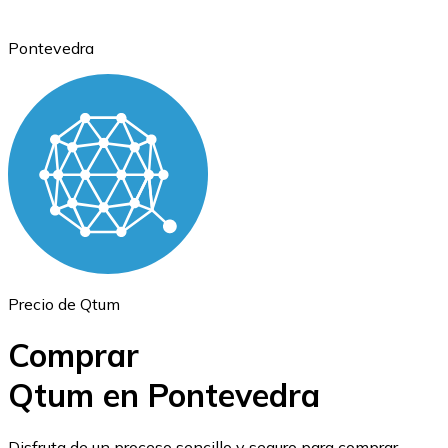
Pontevedra
Ethereum
ETH
Precio de Qtum
Comprar
Qtum en Pontevedra
USD Coin
Disfruta de un proceso sencillo y seguro para comprar,