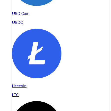
USD Coin
USDC
Litecoin
LTC