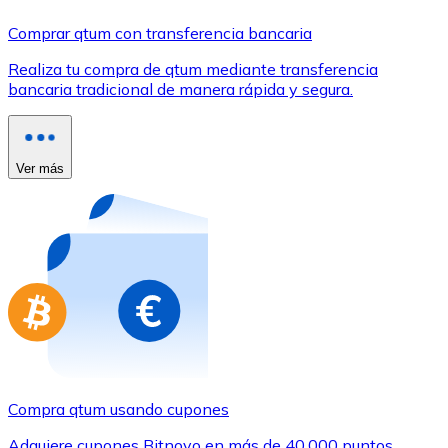
Comprar con Transferencia
Comprar qtum con transferencia bancaria
Tarjeta de crédito / débito
Realiza tu compra de qtum mediante transferencia
Utiliza tarjetas Visa y Mastercard para comprar criptom
bancaria tradicional de manera rápida y segura.
Comprar con tarjeta
Tienda - Tarjetas regalo
Ver más
Nuevo
Compra tarjetas regalo de tus marcas favoritas con cr
Ir a la tienda de tarjetas regalo
Compra qtum usando cupones
Adquiere cupones Bitnovo en más de 40.000 puntos