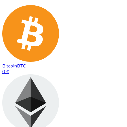
Bitcoin
BTC
0 €