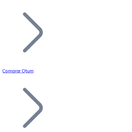
Listar Token
Añade tu proyecto a nuestro ecosistema.
Comprar Qtum
Bitcoin
BTC