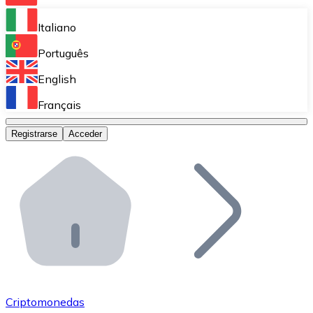
Bitnovo Ramp
Italiano
Integra nuestra solución en tu plataforma.
Português
Bitnovo Giftcards
English
Vende nuestras tarjetas regalo en tu negocio.
Français
Bitnovo OTC
Registrarse
Acceder
Realiza operaciones de gran volumen.
Bitnovo ATM
Integra un ATM Bitnovo en tu negocio y permite que t
Bitnovo API
Integra nuestra API en tu ecosistema.
Conviértete en Distribuidor
Únete a nuestra red de distribuidores.
Criptomonedas