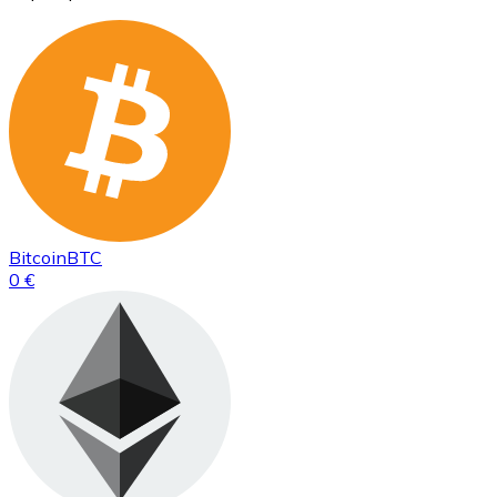
Bitcoin
BTC
0 €