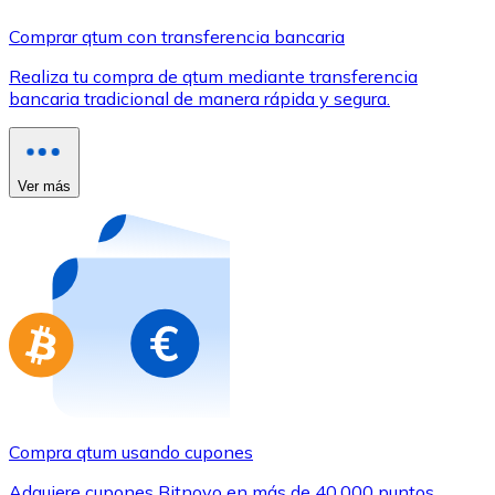
Comprar con Transferencia
Comprar qtum con transferencia bancaria
Tarjeta de crédito / débito
Realiza tu compra de qtum mediante transferencia
Utiliza tarjetas Visa y Mastercard para comprar criptom
bancaria tradicional de manera rápida y segura.
Comprar con tarjeta
Tienda - Tarjetas regalo
Ver más
Nuevo
Compra tarjetas regalo de tus marcas favoritas con cr
Ir a la tienda de tarjetas regalo
Compra qtum usando cupones
Adquiere cupones Bitnovo en más de 40.000 puntos