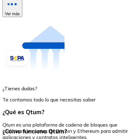
Ver más
¿Tienes dudas?
Te contamos todo lo que necesitas saber
¿Qué es Qtum?
Qtum es una plataforma de cadena de bloques que
¿Cómo funciona Qtum?
combina elementos de Bitcoin y Ethereum para admitir
aplicaciones y contratos inteligentes.