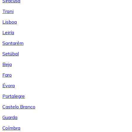
Siracusa
Trani
Lisboa
Leiría
Santarém
Setúbal
Beja
Faro
Évora
Portalegre
Castelo Branco
Guarda
Coímbra