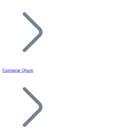
Listar Token
Añade tu proyecto a nuestro ecosistema.
Comprar Qtum
Bitcoin
BTC