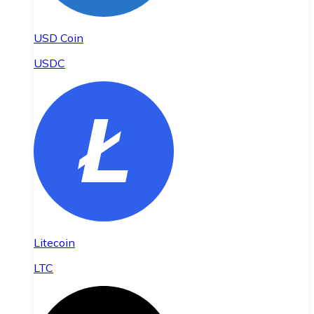
USD Coin
USDC
Litecoin
LTC