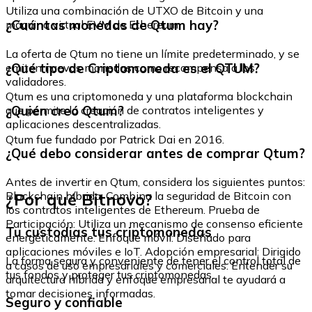
Utiliza una combinación de UTXO de Bitcoin y una
¿Cuántas monedas de Qtum hay?
máquina virtual EVM de Ethereum.
La oferta de Qtum no tiene un límite predeterminado, y se
¿Qué tipo de Criptomoneda es el QTUM?
emiten nuevas monedas como recompensa a los
validadores.
Qtum es una criptomoneda y una plataforma blockchain
¿Quién creó Qtum?
que permite la creación de contratos inteligentes y
aplicaciones descentralizadas.
Qtum fue fundado por Patrick Dai en 2016.
¿Qué debo considerar antes de comprar Qtum?
Antes de invertir en Qtum, considera los siguientes puntos:
¿Por qué Bitnovo?
Blockchain híbrida: Combina la seguridad de Bitcoin con
los contratos inteligentes de Ethereum. Prueba de
Participación: Utiliza un mecanismo de consenso eficiente
Tu custodias tus criptomonedas
energéticamente. Enfoque móvil: Diseñado para
aplicaciones móviles e IoT. Adopción empresarial: Dirigido
La forma segura y conveniente de tener el control total de
a casos de uso empresariales y comerciales. Entender su
tus fondos y proteger tus criptomonedas.
arquitectura híbrida y enfoque empresarial te ayudará a
tomar decisiones informadas.
Seguro y confiable