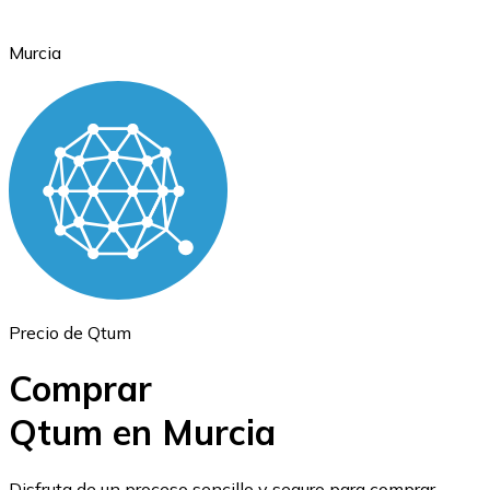
Murcia
Ethereum
ETH
Precio de Qtum
Comprar
Qtum en Murcia
USD Coin
Disfruta de un proceso sencillo y seguro para comprar,