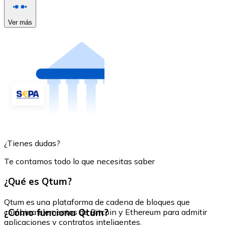
Ver más
¿Tienes dudas?
Te contamos todo lo que necesitas saber
¿Qué es Qtum?
Qtum es una plataforma de cadena de bloques que
¿Cómo funciona Qtum?
combina elementos de Bitcoin y Ethereum para admitir
aplicaciones y contratos inteligentes.