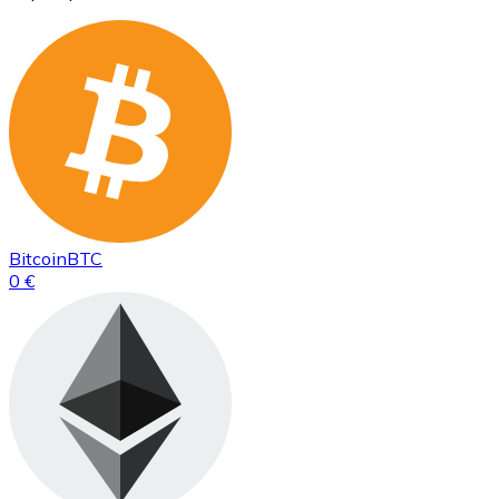
Bitcoin
BTC
0 €