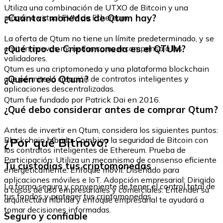
Utiliza una combinación de UTXO de Bitcoin y una
¿Cuántas monedas de Qtum hay?
máquina virtual EVM de Ethereum.
La oferta de Qtum no tiene un límite predeterminado, y se
¿Qué tipo de Criptomoneda es el QTUM?
emiten nuevas monedas como recompensa a los
validadores.
Qtum es una criptomoneda y una plataforma blockchain
¿Quién creó Qtum?
que permite la creación de contratos inteligentes y
aplicaciones descentralizadas.
Qtum fue fundado por Patrick Dai en 2016.
¿Qué debo considerar antes de comprar Qtum?
Antes de invertir en Qtum, considera los siguientes puntos:
¿Por qué Bitnovo?
Blockchain híbrida: Combina la seguridad de Bitcoin con
los contratos inteligentes de Ethereum. Prueba de
Participación: Utiliza un mecanismo de consenso eficiente
Tu custodias tus criptomonedas
energéticamente. Enfoque móvil: Diseñado para
aplicaciones móviles e IoT. Adopción empresarial: Dirigido
La forma segura y conveniente de tener el control total de
a casos de uso empresariales y comerciales. Entender su
tus fondos y proteger tus criptomonedas.
arquitectura híbrida y enfoque empresarial te ayudará a
tomar decisiones informadas.
Seguro y confiable