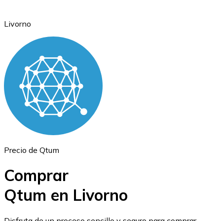
Livorno
Ethereum
ETH
Precio de Qtum
Comprar
Qtum en Livorno
USD Coin
Disfruta de un proceso sencillo y seguro para comprar,