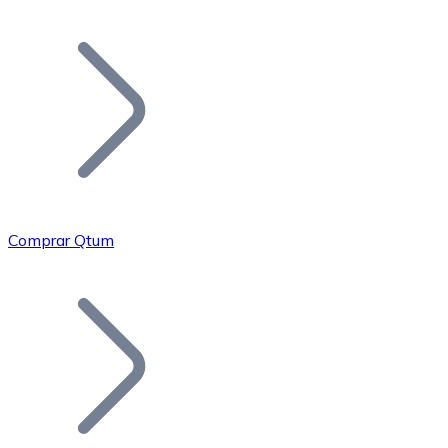
Listar Token
Añade tu proyecto a nuestro ecosistema.
Comprar Qtum
Bitcoin
BTC