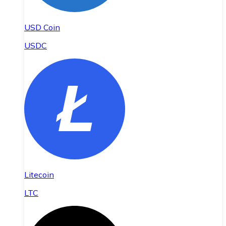
USD Coin
USDC
Litecoin
LTC