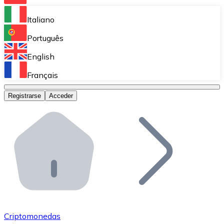
Bitnovo Ramp
Italiano
Integra nuestra solución en tu plataforma.
Português
Bitnovo Giftcards
English
Vende nuestras tarjetas regalo en tu negocio.
Français
Bitnovo OTC
Registrarse
Acceder
Realiza operaciones de gran volumen.
Bitnovo ATM
Integra un ATM Bitnovo en tu negocio y permite que t
Bitnovo API
Integra nuestra API en tu ecosistema.
Conviértete en Distribuidor
Únete a nuestra red de distribuidores.
Criptomonedas