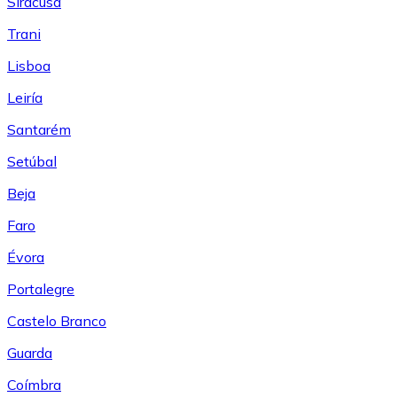
Siracusa
Trani
Lisboa
Leiría
Santarém
Setúbal
Beja
Faro
Évora
Portalegre
Castelo Branco
Guarda
Coímbra