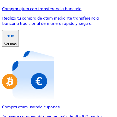
Comprar con Transferencia
Comprar qtum con transferencia bancaria
Tarjeta de crédito / débito
Realiza tu compra de qtum mediante transferencia
Utiliza tarjetas Visa y Mastercard para comprar criptom
bancaria tradicional de manera rápida y segura.
Comprar con tarjeta
Tienda - Tarjetas regalo
Ver más
Nuevo
Compra tarjetas regalo de tus marcas favoritas con cr
Ir a la tienda de tarjetas regalo
Compra qtum usando cupones
Adquiere cupones Bitnovo en más de 40.000 puntos