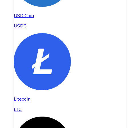
USD Coin
USDC
Litecoin
LTC