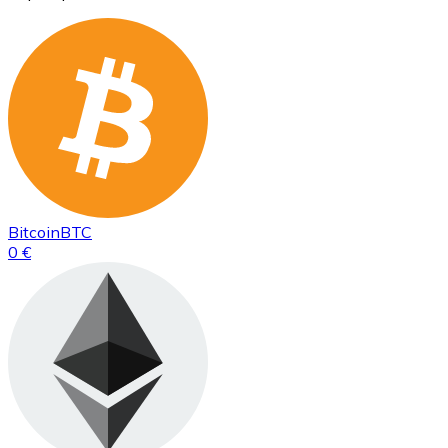
Bitcoin
BTC
0 €