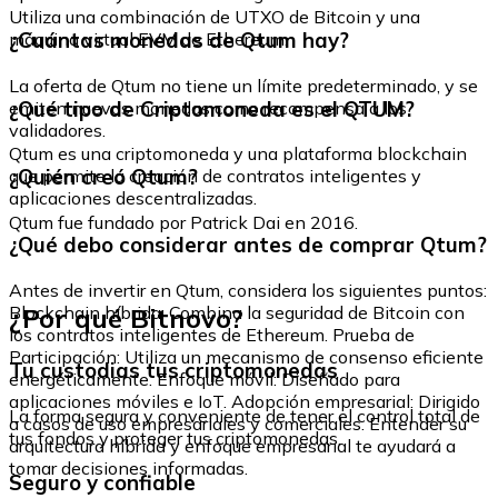
Utiliza una combinación de UTXO de Bitcoin y una
¿Cuántas monedas de Qtum hay?
máquina virtual EVM de Ethereum.
La oferta de Qtum no tiene un límite predeterminado, y se
¿Qué tipo de Criptomoneda es el QTUM?
emiten nuevas monedas como recompensa a los
validadores.
Qtum es una criptomoneda y una plataforma blockchain
¿Quién creó Qtum?
que permite la creación de contratos inteligentes y
aplicaciones descentralizadas.
Qtum fue fundado por Patrick Dai en 2016.
¿Qué debo considerar antes de comprar Qtum?
Antes de invertir en Qtum, considera los siguientes puntos:
¿Por qué Bitnovo?
Blockchain híbrida: Combina la seguridad de Bitcoin con
los contratos inteligentes de Ethereum. Prueba de
Participación: Utiliza un mecanismo de consenso eficiente
Tu custodias tus criptomonedas
energéticamente. Enfoque móvil: Diseñado para
aplicaciones móviles e IoT. Adopción empresarial: Dirigido
La forma segura y conveniente de tener el control total de
a casos de uso empresariales y comerciales. Entender su
tus fondos y proteger tus criptomonedas.
arquitectura híbrida y enfoque empresarial te ayudará a
tomar decisiones informadas.
Seguro y confiable