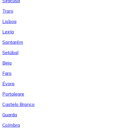
Siracusa
Trani
Lisboa
Leiría
Santarém
Setúbal
Beja
Faro
Évora
Portalegre
Castelo Branco
Guarda
Coímbra