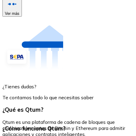
Ver más
¿Tienes dudas?
Te contamos todo lo que necesitas saber
¿Qué es Qtum?
Qtum es una plataforma de cadena de bloques que
¿Cómo funciona Qtum?
combina elementos de Bitcoin y Ethereum para admitir
aplicaciones y contratos inteligentes.