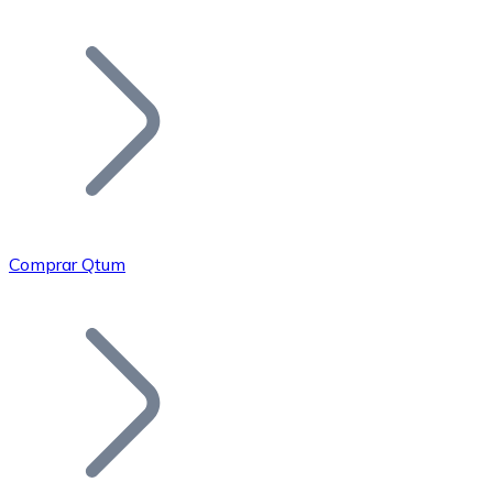
Listar Token
Añade tu proyecto a nuestro ecosistema.
Comprar Qtum
Bitcoin
BTC