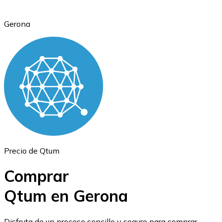
Gerona
Ethereum
ETH
Precio de Qtum
Comprar
Qtum en Gerona
USD Coin
Disfruta de un proceso sencillo y seguro para comprar,