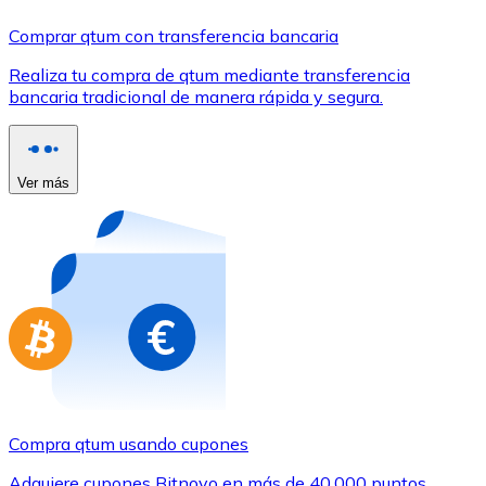
Comprar con Transferencia
Comprar qtum con transferencia bancaria
Tarjeta de crédito / débito
Realiza tu compra de qtum mediante transferencia
Utiliza tarjetas Visa y Mastercard para comprar criptom
bancaria tradicional de manera rápida y segura.
Comprar con tarjeta
Tienda - Tarjetas regalo
Ver más
Nuevo
Compra tarjetas regalo de tus marcas favoritas con cr
Ir a la tienda de tarjetas regalo
Compra qtum usando cupones
Adquiere cupones Bitnovo en más de 40.000 puntos