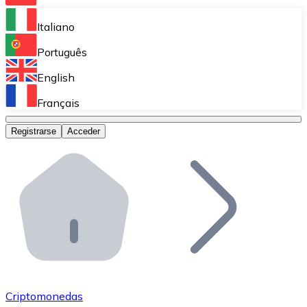
Bitnovo Ramp
Italiano
Integra nuestra solución en tu plataforma.
Português
Bitnovo Giftcards
English
Vende nuestras tarjetas regalo en tu negocio.
Français
Bitnovo OTC
Registrarse
Acceder
Realiza operaciones de gran volumen.
Bitnovo ATM
Integra un ATM Bitnovo en tu negocio y permite que t
Bitnovo API
Integra nuestra API en tu ecosistema.
Conviértete en Distribuidor
Únete a nuestra red de distribuidores.
Criptomonedas