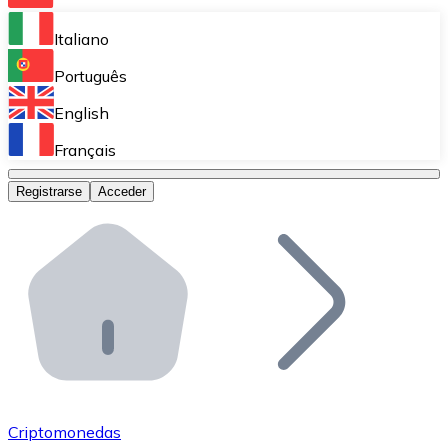
Bitnovo Ramp
Italiano
Integra nuestra solución en tu plataforma.
Português
Bitnovo Giftcards
English
Vende nuestras tarjetas regalo en tu negocio.
Français
Bitnovo OTC
Registrarse
Acceder
Realiza operaciones de gran volumen.
Bitnovo ATM
Integra un ATM Bitnovo en tu negocio y permite que t
Bitnovo API
Integra nuestra API en tu ecosistema.
Conviértete en Distribuidor
Únete a nuestra red de distribuidores.
Criptomonedas