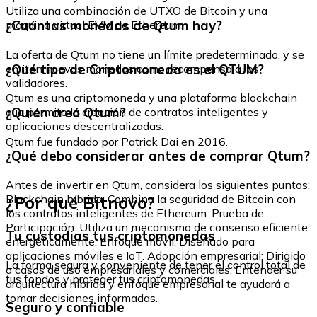
Utiliza una combinación de UTXO de Bitcoin y una
¿Cuántas monedas de Qtum hay?
máquina virtual EVM de Ethereum.
La oferta de Qtum no tiene un límite predeterminado, y se
¿Qué tipo de Criptomoneda es el QTUM?
emiten nuevas monedas como recompensa a los
validadores.
Qtum es una criptomoneda y una plataforma blockchain
¿Quién creó Qtum?
que permite la creación de contratos inteligentes y
aplicaciones descentralizadas.
Qtum fue fundado por Patrick Dai en 2016.
¿Qué debo considerar antes de comprar Qtum?
Antes de invertir en Qtum, considera los siguientes puntos:
¿Por qué Bitnovo?
Blockchain híbrida: Combina la seguridad de Bitcoin con
los contratos inteligentes de Ethereum. Prueba de
Participación: Utiliza un mecanismo de consenso eficiente
Tu custodias tus criptomonedas
energéticamente. Enfoque móvil: Diseñado para
aplicaciones móviles e IoT. Adopción empresarial: Dirigido
La forma segura y conveniente de tener el control total de
a casos de uso empresariales y comerciales. Entender su
tus fondos y proteger tus criptomonedas.
arquitectura híbrida y enfoque empresarial te ayudará a
tomar decisiones informadas.
Seguro y confiable