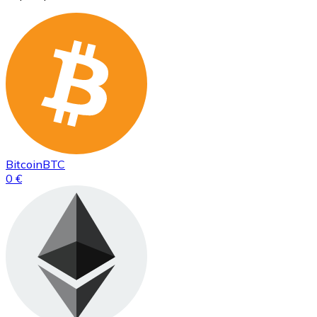
Bitcoin
BTC
0 €