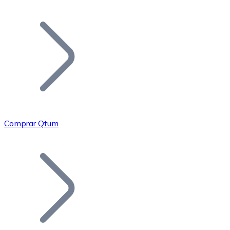
Listar Token
Añade tu proyecto a nuestro ecosistema.
Comprar Qtum
Bitcoin
BTC