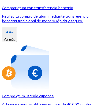
Comprar con Transferencia
Comprar qtum con transferencia bancaria
Tarjeta de crédito / débito
Realiza tu compra de qtum mediante transferencia
Utiliza tarjetas Visa y Mastercard para comprar criptom
bancaria tradicional de manera rápida y segura.
Comprar con tarjeta
Tienda - Tarjetas regalo
Ver más
Nuevo
Compra tarjetas regalo de tus marcas favoritas con cr
Ir a la tienda de tarjetas regalo
Compra qtum usando cupones
Adquiere cupones Bitnovo en más de 40.000 puntos