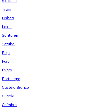
Siracusa
Trani
Lisboa
Leiría
Santarém
Setúbal
Beja
Faro
Évora
Portalegre
Castelo Branco
Guarda
Coímbra