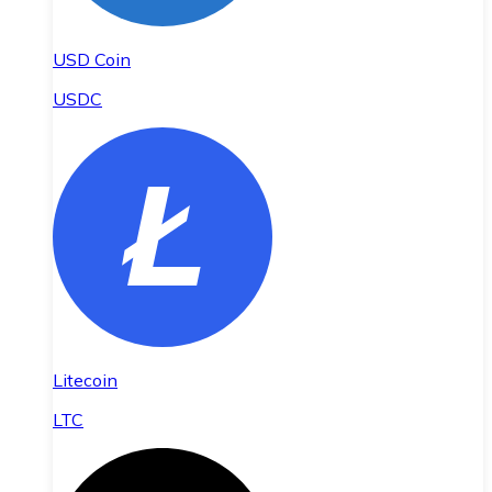
USD Coin
USDC
Litecoin
LTC