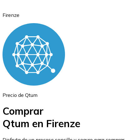
Firenze
Ethereum
ETH
Precio de Qtum
Comprar
Qtum en Firenze
USD Coin
Disfruta de un proceso sencillo y seguro para comprar,